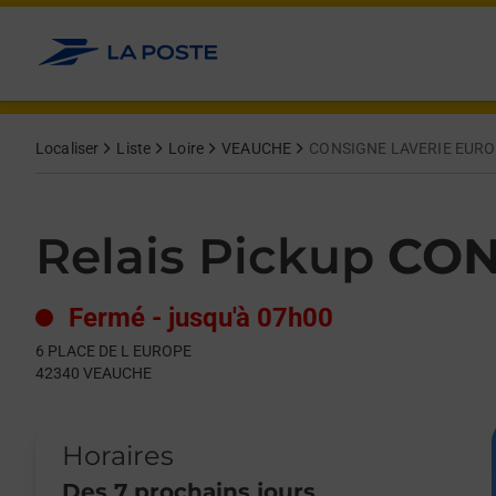
Le lien s'ouvre dans un nouvel onglet
Allez au contenu
Day of the Week
Get directions to Relais Pickup at 6 PLACE DE L EUROPE VEAU
Hours
Localiser
Liste
Loire
VEAUCHE
CONSIGNE LAVERIE EUR
Relais Pickup
CON
Fermé
-
jusqu'à
07h00
6 PLACE DE L EUROPE
42340
VEAUCHE
Horaires
Des 7 prochains jours