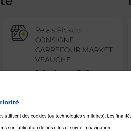
té
Relais Pickup
CONSIGNE
CARREFOUR MARKET
VEAUCHE
Ouvert
-
jusqu'à
23h59
12 AVENUE HENRI PLANCHET
42340
VEAUCHE
riorité
En savoir plus
es
utilisent des cookies (ou technologies similaires). Les finalité
es sur l’utilisation de nos sites et suivre la navigation.