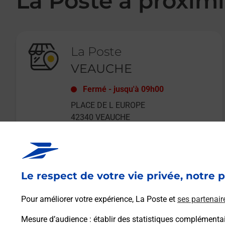
La Poste à proximi
La Poste
VEAUCHE
Fermé
-
jusqu'à
09h00
PLACE DE L EUROPE
42340
VEAUCHE
Le respect de votre vie privée, notre p
En savoir plus
Pour améliorer votre expérience, La Poste et
ses partenair
Mesure d’audience
: établir des statistiques complémentair