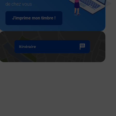
de chez vous
J'imprime mon timbre !
Itinéraire