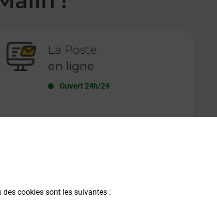
Malin !
La Poste
en ligne
Ouvert 24h/24
En savoir plus
s des cookies sont les suivantes :