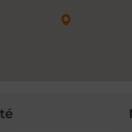
Pin de la carte
té