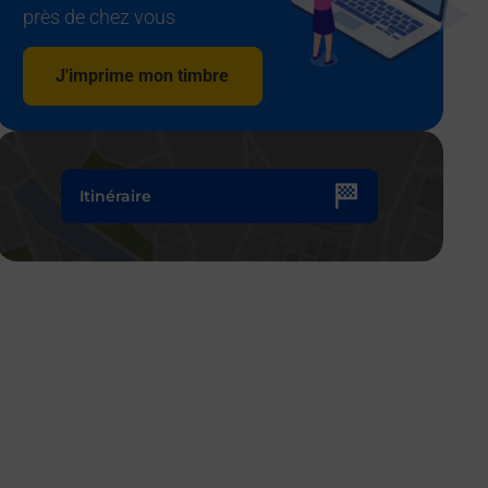
près de chez vous
J'imprime mon timbre
Itinéraire