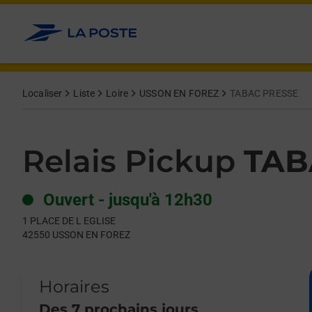
Le lien s'ouvre dans un nouvel onglet
Allez au contenu
Day of the Week
Get directions to Relais Pickup at 1 PLACE DE L EGLISE USSO
Hours
Localiser
Liste
Loire
USSON EN FOREZ
TABAC PRESSE
Relais Pickup
TAB
Ouvert
-
jusqu'à
12h30
1 PLACE DE L EGLISE
42550
USSON EN FOREZ
Horaires
Des 7 prochains jours