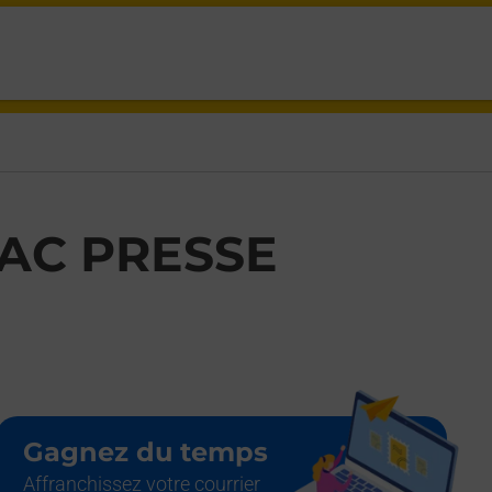
N EN FOREZ,
AC PRESSE
Gagnez du temps
Affranchissez votre courrier