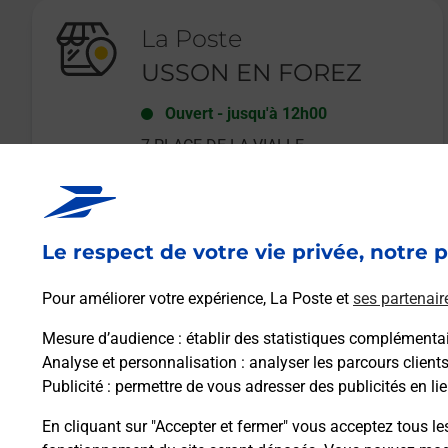
La Poste
USSON EN FOREZ
Ouvert
-
jusqu'à
12h00
7 PLACE DE LA VIALLE
42550
USSON EN FOREZ
Le respect de votre vie privée, notre p
En savoir plus
Pour améliorer votre expérience, La Poste et
ses partenair
Mesure d’audience
: établir des statistiques complémentair
Analyse et personnalisation
: analyser les parcours client
Publicité
: permettre de vous adresser des publicités en lie
En cliquant sur "Accepter et fermer" vous acceptez tous le