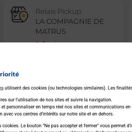
Relais Pickup
LA COMPAGNIE DE
MATRUS
Fermé
2 ROUTE DU FOREZ
43500
ST PAL DE CHALENCON
riorité
En savoir plus
es
utilisent des cookies (ou technologies similaires). Les finalité
es sur l’utilisation de nos sites et suivre la navigation.
s et personnaliser en temps réel nos sites et communications en 
n avec vos centres d’intérêts sur notre site et en dehors.
Recherchez un autre point de contact
s cookies. Le bouton "Ne pas accepter et fermer" vous permet d'i