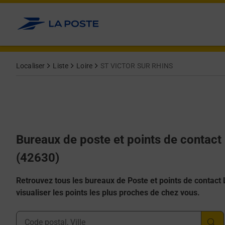
Allez au contenu
Afficher ou masquer la réponse
Afficher ou masquer la réponse
Afficher ou masquer la réponse
Afficher ou masquer la réponse
Afficher ou masquer la réponse
Localiser
Liste
Loire
ST VICTOR SUR RHINS
Bureaux de poste et points de contac
(42630)
Retrouvez tous les bureaux de Poste et points de contact La
visualiser les points les plus proches de chez vous.
Ville, Département, Code Postal