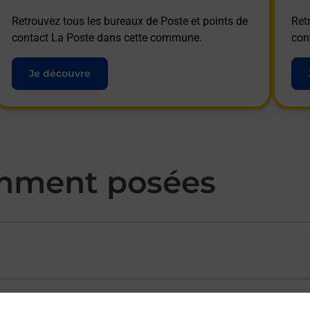
Retrouvez tous les bureaux de Poste et points de
Ret
contact La Poste dans cette commune.
con
Je découvre
mment posées
ectement depuis un bureau de Poste ?