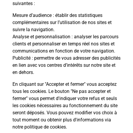
modification de livraison ?
suivantes :
Mesure d’audience
: établir des statistiques
complémentaires sur l’utilisation de nos sites et
Comment La Poste participe-t-elle
suivre la navigation.
à votre sécurité au quotidien ?
Analyse et personnalisation
: analyser les parcours
clients et personnaliser en temps réel nos sites et
communications en fonction de votre navigation.
Puis-je passer mon code de la route
Publicité
: permettre de vous adresser des publicités
avec La Poste et sous quelles
en lien avec vos centres d’intérêts sur notre site et
conditions ?
en dehors.
En cliquant sur "Accepter et fermer" vous acceptez
tous les cookies. Le bouton "Ne pas accepter et
fermer" vous permet d'indiquer votre refus et seuls
Localiser
Liste
Loire
ST SAUVEUR EN RUE
les cookies nécessaires au fonctionnement du site
seront déposés. Vous pouvez modifier vos choix à
tout moment ou obtenir plus d'informations via
notre politique de cookies
.