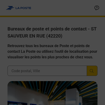
Allez au contenu
Afficher ou masquer la réponse
Afficher ou masquer la réponse
Afficher ou masquer la réponse
Afficher ou masquer la réponse
Afficher ou masquer la réponse
Bureaux de poste et points de contact - ST
SAUVEUR EN RUE (42220)
Retrouvez tous les bureaux de Poste et points de
contact La Poste ou utilisez l'outil de localisation pour
visualiser les points les plus proches de chez vous.
Ville, Département, Code Postal