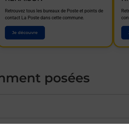
Retrouvez tous les bureaux de Poste et points de
Ret
contact La Poste dans cette commune.
con
Je découvre
mment posées
ectement depuis un bureau de Poste ?