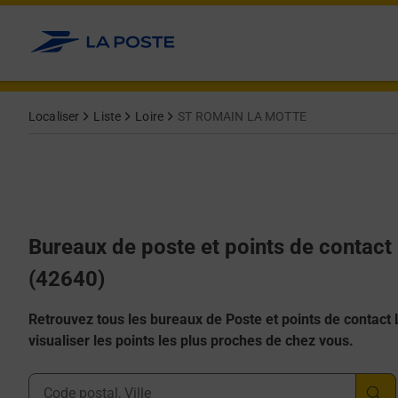
Allez au contenu
Afficher ou masquer la réponse
Afficher ou masquer la réponse
Afficher ou masquer la réponse
Afficher ou masquer la réponse
Afficher ou masquer la réponse
Localiser
Liste
Loire
ST ROMAIN LA MOTTE
Bureaux de poste et points de conta
(42640)
Retrouvez tous les bureaux de Poste et points de contact La
visualiser les points les plus proches de chez vous.
Ville, Département, Code Postal