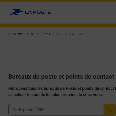
Allez au contenu
Afficher ou masquer la réponse
Afficher ou masquer la réponse
Afficher ou masquer la réponse
Afficher ou masquer la réponse
Afficher ou masquer la réponse
Localiser
Liste
Loire
ST PRIEST EN JAREZ
Bureaux de poste et points de contac
Retrouvez tous les bureaux de Poste et points de contact La
visualiser les points les plus proches de chez vous.
Ville, Département, Code Postal