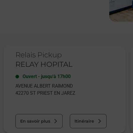
Le lien s'ouvre dans un nouvel onglet
L
Relais Pickup
RELAY HOPITAL
Ouvert
-
jusqu'à
17h00
AVENUE ALBERT RAIMOND
42270
ST PRIEST EN JAREZ
En savoir plus
Itinéraire