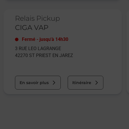
Le lien s'ouvre dans un nouvel onglet
L
Relais Pickup
CIGA VAP
Fermé
-
jusqu'à
14h30
3 RUE LEO LAGRANGE
42270
ST PRIEST EN JAREZ
En savoir plus
Itinéraire