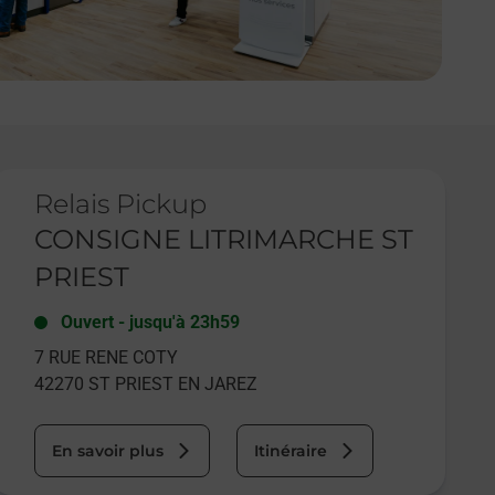
e lien s'ouvre dans un nouvel onglet
Relais Pickup
CONSIGNE LITRIMARCHE ST
PRIEST
Ouvert
-
jusqu'à
23h59
7 RUE RENE COTY
42270
ST PRIEST EN JAREZ
En savoir plus
Itinéraire