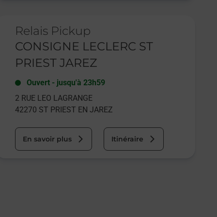
e lien s'ouvre dans un nouvel onglet
Relais Pickup
CONSIGNE LECLERC ST
PRIEST JAREZ
Ouvert
-
jusqu'à
23h59
2 RUE LEO LAGRANGE
42270
ST PRIEST EN JAREZ
En savoir plus
Itinéraire