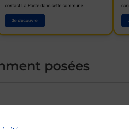
contact La Poste dans cette commune.
con
Je découvre
mment posées
ectement depuis un bureau de Poste ?