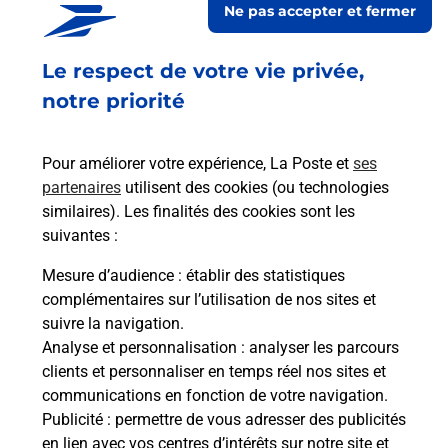
Ne pas accepter et fermer
Fermé
-
jusqu'à
07h00
Le respect de votre vie privée,
27 AVENUE GREGOIRE CHAPOTON
42170
ST JUST ST RAMBERT
notre priorité
En savoir plus
Pour améliorer votre expérience, La Poste et
ses
partenaires
utilisent des cookies (ou technologies
Malin !
similaires). Les finalités des cookies sont les
suivantes :
La Poste
Mesure d’audience
: établir des statistiques
en ligne
complémentaires sur l’utilisation de nos sites et
suivre la navigation.
Ouvert 24h/24
Analyse et personnalisation
: analyser les parcours
clients et personnaliser en temps réel nos sites et
En savoir plus
communications en fonction de votre navigation.
Publicité
: permettre de vous adresser des publicités
en lien avec vos centres d’intérêts sur notre site et