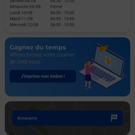
Samedi 08/08
06:30
-
12:00
Dimanche 09/08
Fermé
Lundi 10/08
06:30
-
19:00
Mardi 11/08
06:30
-
19:00
Mercredi 12/08
06:30
-
19:00
Gagnez du temps
Affranchissez votre courrier
de chez vous
J'imprime mon timbre !
Itinéraire