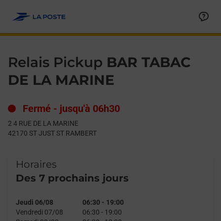
Le lien s'ouvre dans un nouvel onglet
Allez au contenu
Day of the Week
Get directions to Relais Pickup at 2 4 RUE DE LA MARINE ST 
Hours
Relais Pickup
BAR TABAC
DE LA MARINE
Fermé
-
jusqu'à
06h30
2 4 RUE DE LA MARINE
42170
ST JUST ST RAMBERT
Horaires
Des 7 prochains jours
Jeudi 06/08
06:30
-
19:00
Vendredi 07/08
06:30
-
19:00