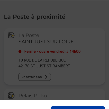
La Poste à proximité
La Poste
SAINT JUST SUR LOIRE
Fermé
-
ouvre vendredi à
14h00
10 RUE DE LA REPUBLIQUE
42170
ST JUST ST RAMBERT
En savoir plus
Relais Pickup
CONSIGNE PICKUP LAVERIE
GALATEA