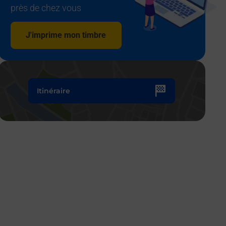
près de chez vous
J'imprime mon timbre
Itinéraire