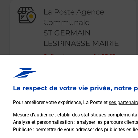
La Poste Agence
Communale
ST GERMAIN
LESPINASSE MAIRIE
Fermé
-
ouvre mardi à
09h00
118 RUE DE L ORANGER
42640
ST GERMAIN LESPINASSE
Le respect de votre vie privée, notre p
En savoir plus
Pour améliorer votre expérience, La Poste et
ses partenair
Mesure d’audience
: établir des statistiques complémentair
Analyse et personnalisation
: analyser les parcours client
Publicité
: permettre de vous adresser des publicités en lie