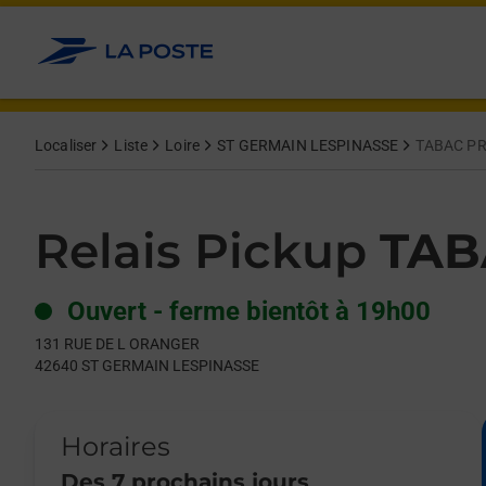
Le lien s'ouvre dans un nouvel onglet
Allez au contenu
Day of the Week
Get directions to Relais Pickup at 131 RUE DE L ORANGER S
Hours
Localiser
Liste
Loire
ST GERMAIN LESPINASSE
TABAC PR
Relais Pickup
TAB
Ouvert
-
ferme bientôt à
19h00
131 RUE DE L ORANGER
42640
ST GERMAIN LESPINASSE
Horaires
Des 7 prochains jours