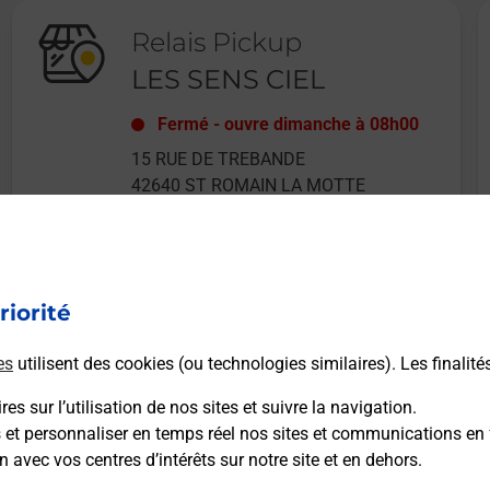
Relais Pickup
LES SENS CIEL
Fermé
-
ouvre dimanche à
08h00
15 RUE DE TREBANDE
42640
ST ROMAIN LA MOTTE
riorité
En savoir plus
es
utilisent des cookies (ou technologies similaires). Les finalité
es sur l’utilisation de nos sites et suivre la navigation.
s et personnaliser en temps réel nos sites et communications en 
n avec vos centres d’intérêts sur notre site et en dehors.
Recherchez un autre point de contact