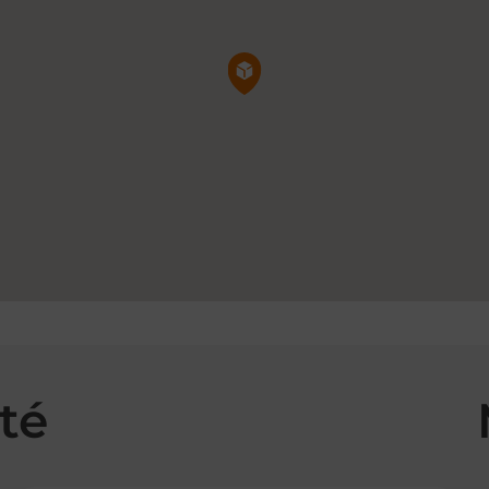
Pin de la carte
té