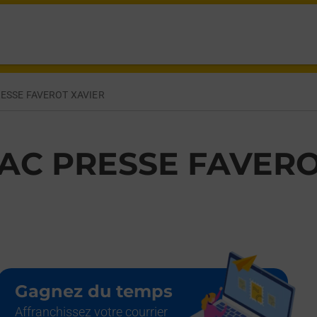
T GERMAIN LESPINASSE,
ESSE FAVEROT XAVIER
AC PRESSE FAVERO
Gagnez du temps
Affranchissez votre courrier