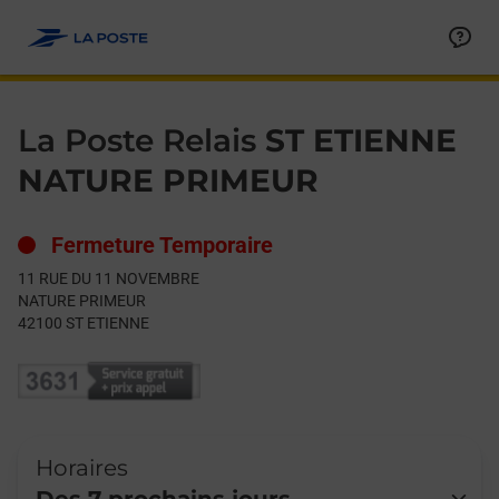
Le lien s'ouvre dans un nouvel onglet
Allez au contenu
Day of the Week
Get directions to La Poste Relais at 11 RUE DU 11 NOVEMBRE 
Hours
La Poste Relais
ST ETIENNE
NATURE PRIMEUR
Fermeture Temporaire
11 RUE DU 11 NOVEMBRE
NATURE PRIMEUR
42100
ST ETIENNE
Horaires