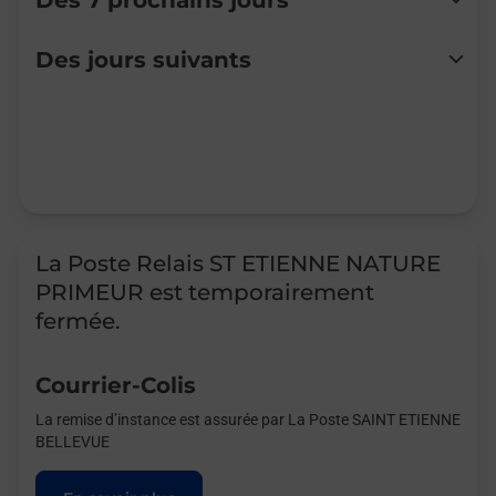
Des 7 prochains jours
Lundi
Fermé
Des jours suivants
Mardi
Fermé
Mercredi
Fermé
Jeudi
Fermé
Vendredi
Fermé
Samedi
Fermé
Dimanche
Fermé
La Poste Relais ST ETIENNE NATURE
PRIMEUR est temporairement
fermée.
Courrier-Colis
La remise d’instance est assurée par La Poste SAINT ETIENNE
BELLEVUE