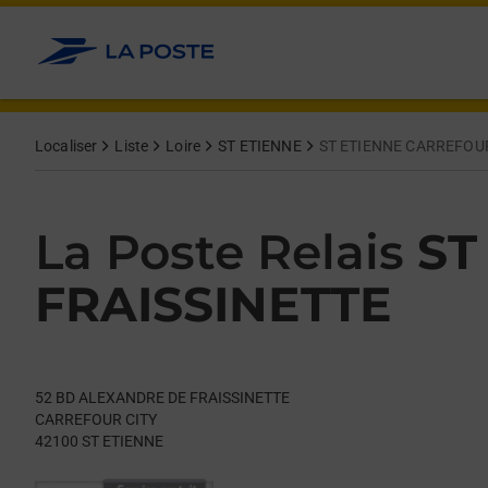
Le lien s'ouvre dans un nouvel onglet
Allez au contenu
Day of the Week
Get directions to La Poste Relais at 52 BD ALEXANDRE DE FR
Hours
Localiser
Liste
Loire
ST ETIENNE
ST ETIENNE CARREFOUR
La Poste Relais
ST
FRAISSINETTE
52 BD ALEXANDRE DE FRAISSINETTE
CARREFOUR CITY
42100
ST ETIENNE