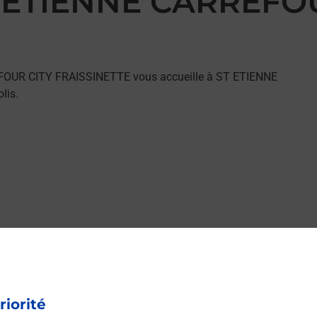
ST ETIENNE CARREFO
EFOUR CITY FRAISSINETTE vous accueille à ST ETIENNE
lis.
riorité