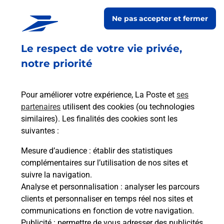
BURALISTE
Ne pas accepter et fermer
Fermé
-
ouvre samedi à
07h00
Le respect de votre vie privée,
2 PLACE PAUL LOUIS COURIER
TABAC LE SOLAURE
notre priorité
42100
ST ETIENNE
Pour améliorer votre expérience, La Poste et
ses
En savoir plus
partenaires
utilisent des cookies (ou technologies
similaires). Les finalités des cookies sont les
Malin !
suivantes :
Mesure d’audience
: établir des statistiques
La Poste
complémentaires sur l’utilisation de nos sites et
en ligne
suivre la navigation.
Analyse et personnalisation
: analyser les parcours
Ouvert 24h/24
clients et personnaliser en temps réel nos sites et
communications en fonction de votre navigation.
En savoir plus
Publicité
: permettre de vous adresser des publicités