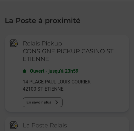
La Poste à proximité
Relais Pickup
CONSIGNE PICKUP CASINO ST
ETIENNE
Ouvert
-
jusqu'à
23h59
14 PLACE PAUL LOUIS COURIER
42100
ST ETIENNE
En savoir plus
La Poste Relais
SAINT ETIENNE LE SOLAURE