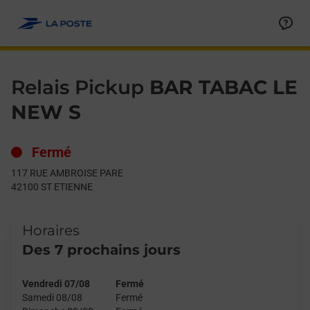
Le lien s'ouvre dans un nouvel onglet
Allez au contenu
Day of the Week
Get directions to Relais Pickup at 117 RUE AMBROISE PARE ST
Hours
Relais Pickup
BAR TABAC LE
NEW S
Fermé
117 RUE AMBROISE PARE
42100
ST ETIENNE
Horaires
Des 7 prochains jours
Vendredi 07/08
Fermé
Samedi 08/08
Fermé