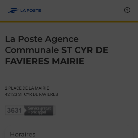
Le lien s'ouvre dans un nouvel onglet
Allez au contenu
Day of the Week
Get directions to La Poste Agence Communale at 2 PLACE DE 
Hours
La Poste Agence
Communale
ST CYR DE
FAVIERES MAIRIE
2 PLACE DE LA MAIRIE
42123
ST CYR DE FAVIERES
Horaires