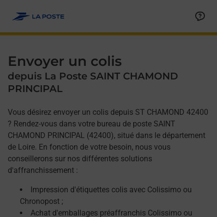
Allez au contenu
Afficher ou masquer la réponse
Afficher ou masquer la réponse
Afficher ou masquer la réponse
Envoyer un colis
depuis La Poste SAINT CHAMOND
PRINCIPAL
Vous désirez envoyer un colis depuis ST CHAMOND 42400
? Rendez-vous dans votre bureau de poste SAINT
CHAMOND PRINCIPAL (42400), situé dans le département
de Loire. En fonction de votre besoin, nous vous
conseillerons sur nos différentes solutions
d'affranchissement :
Impression d'étiquettes colis avec Colissimo ou
Chronopost ;
Achat d'emballages préaffranchis Colissimo ou