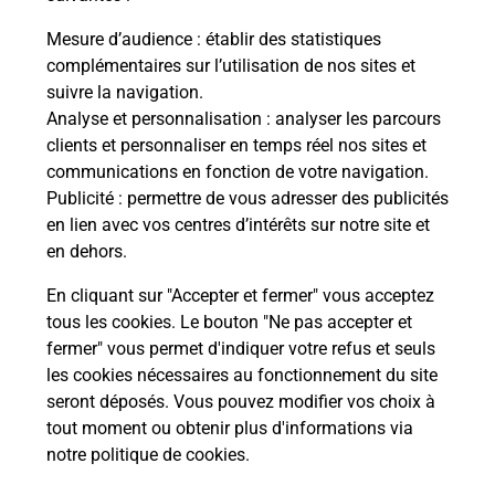
Mesure d’audience
: établir des statistiques
complémentaires sur l’utilisation de nos sites et
Questions fréquemment posées
suivre la navigation.
Analyse et personnalisation
: analyser les parcours
clients et personnaliser en temps réel nos sites et
communications en fonction de votre navigation.
Comment retourner un colis acheté
Publicité
: permettre de vous adresser des publicités
en ligne depuis votre boîte aux lettres
en lien avec vos centres d’intérêts sur notre site et
?
en dehors.
Comment envoyer un colis ou faire un
En cliquant sur "Accepter et fermer" vous acceptez
retour chez un e-commerçant sans se
tous les cookies. Le bouton "Ne pas accepter et
déplacer ?
fermer" vous permet d'indiquer votre refus et seuls
les cookies nécessaires au fonctionnement du site
seront déposés. Vous pouvez modifier vos choix à
Envoyer un petit colis au meilleur
tout moment ou obtenir plus d'informations via
prix ?
notre politique de cookies
.