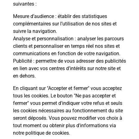
suivantes :
Fermé
-
ouvre lundi à
09h00
Mesure d’audience
: établir des statistiques
2 T RUE LOUIS PASTEUR
complémentaires sur l’utilisation de nos sites et
42320
LA GRAND CROIX
suivre la navigation.
Analyse et personnalisation
: analyser les parcours
En savoir plus
clients et personnaliser en temps réel nos sites et
communications en fonction de votre navigation.
Publicité
: permettre de vous adresser des publicités
Malin !
en lien avec vos centres d’intérêts sur notre site et
en dehors.
La Poste
En cliquant sur "Accepter et fermer" vous acceptez
en ligne
tous les cookies. Le bouton "Ne pas accepter et
fermer" vous permet d'indiquer votre refus et seuls
Ouvert 24h/24
les cookies nécessaires au fonctionnement du site
seront déposés. Vous pouvez modifier vos choix à
En savoir plus
tout moment ou obtenir plus d'informations via
notre politique de cookies
.