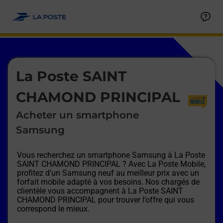
Le lien s'ouvre dans un nouvel onglet
Allez au contenu
Afficher ou masquer la réponse
Afficher ou masquer la réponse
Afficher ou masquer la réponse
Afficher ou masquer la réponse
Afficher ou masquer la réponse
Afficher ou masquer la réponse
Le lien s'ouvre dans un nouvel onglet
La Poste SAINT
CHAMOND PRINCIPAL
Acheter un smartphone
Samsung
Vous recherchez un smartphone Samsung à
La Poste
SAINT CHAMOND PRINCIPAL
? Avec La Poste Mobile,
profitez d’un Samsung neuf au meilleur prix avec un
forfait mobile adapté à vos besoins. Nos chargés de
clientèle vous accompagnent à
La Poste SAINT
CHAMOND PRINCIPAL
pour trouver l’offre qui vous
correspond le mieux.