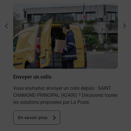
En savoir plus
En sa
à
Ache
dent
sui
Vous
de c
télé
Post
En
Envoyer un colis
Vous souhaitez envoyer un colis depuis : SAINT
CHAMOND PRINCIPAL (42400) ? Découvrez toutes
les solutions proposées par La Poste.
En savoir plus