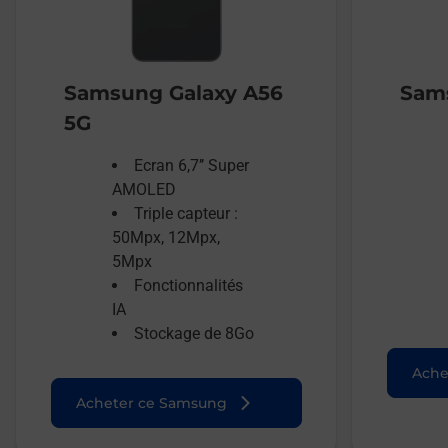
Samsung Galaxy A56
Sams
5G
Ecran 6,7’’ Super
AMOLED
Triple capteur :
50Mpx, 12Mpx,
5Mpx
Fonctionnalités
IA
Stockage de 8Go
Ache
Acheter ce Samsung