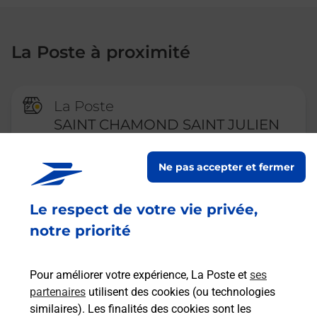
La Poste à proximité
La Poste
SAINT CHAMOND SAINT JULIEN
Fermeture Temporaire
Ne pas accepter et fermer
9 GRANDE RUE
CENTRE COURRIER
Le respect de votre vie privée,
42400
ST CHAMOND
notre priorité
En savoir plus
Pour améliorer votre expérience, La Poste et
ses
partenaires
utilisent des cookies (ou technologies
La Poste
similaires). Les finalités des cookies sont les
LA GRAND CROIX