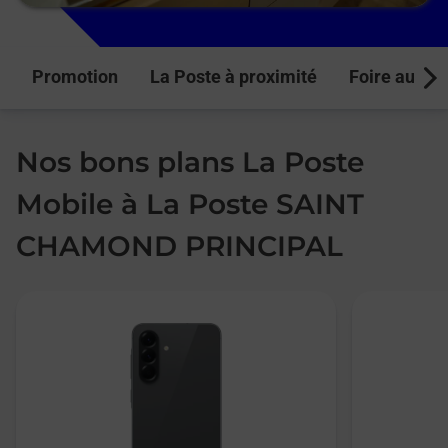
Promotion
La Poste à proximité
Foire aux q
Next
Nos bons plans La Poste
Mobile à La Poste SAINT
CHAMOND PRINCIPAL