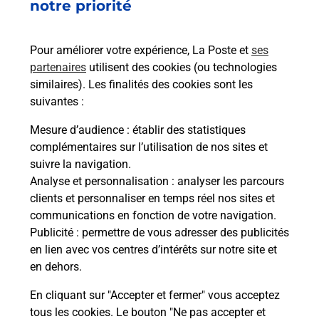
42380
LURIECQ
notre priorité
En savoir plus
Pour améliorer votre expérience, La Poste et
ses
partenaires
utilisent des cookies (ou technologies
Malin !
similaires). Les finalités des cookies sont les
suivantes :
La Poste
Mesure d’audience
: établir des statistiques
en ligne
complémentaires sur l’utilisation de nos sites et
suivre la navigation.
Ouvert 24h/24
Analyse et personnalisation
: analyser les parcours
clients et personnaliser en temps réel nos sites et
En savoir plus
communications en fonction de votre navigation.
Publicité
: permettre de vous adresser des publicités
en lien avec vos centres d’intérêts sur notre site et
Recherchez un autre point de contact
en dehors.
En cliquant sur "Accepter et fermer" vous acceptez
tous les cookies. Le bouton "Ne pas accepter et