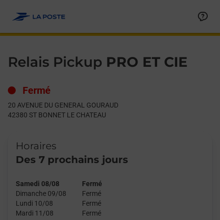
Le lien s'ouvre dans un nouvel onglet
Allez au contenu
Day of the Week
Get directions to Relais Pickup at 20 AVENUE DU GENERAL 
Hours
Relais Pickup
PRO ET CIE
Fermé
20 AVENUE DU GENERAL GOURAUD
42380
ST BONNET LE CHATEAU
Horaires
Des 7 prochains jours
Samedi 08/08
Fermé
Dimanche 09/08
Fermé
Lundi 10/08
Fermé
Mardi 11/08
Fermé