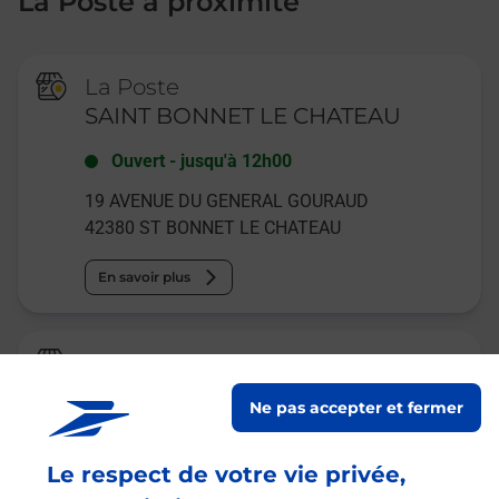
La Poste à proximité
La Poste
SAINT BONNET LE CHATEAU
Ouvert
-
jusqu'à
12h00
19 AVENUE DU GENERAL GOURAUD
42380
ST BONNET LE CHATEAU
En savoir plus
Relais Pickup
BAR TABAC LE ROX
Ne pas accepter et fermer
Ouvert
-
jusqu'à
19h30
Le respect de votre vie privée,
31 ROUTE DE SAINT BONNET