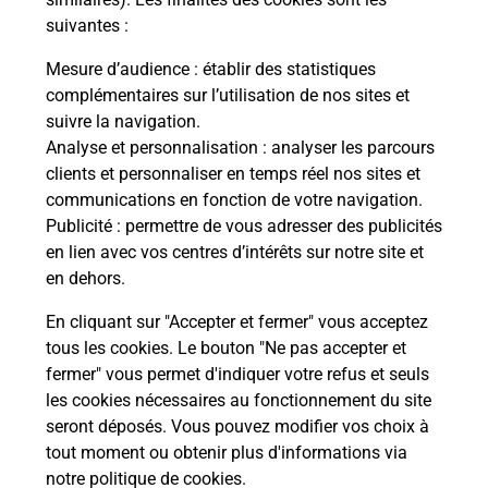
suivantes :
La Poste
Mesure d’audience
: établir des statistiques
en ligne
complémentaires sur l’utilisation de nos sites et
suivre la navigation.
Ouvert 24h/24
Analyse et personnalisation
: analyser les parcours
clients et personnaliser en temps réel nos sites et
En savoir plus
communications en fonction de votre navigation.
Publicité
: permettre de vous adresser des publicités
en lien avec vos centres d’intérêts sur notre site et
Recherchez un autre point de contact
en dehors.
En cliquant sur "Accepter et fermer" vous acceptez
tous les cookies. Le bouton "Ne pas accepter et
Localiser
Liste
Loire
SORBIERS
fermer" vous permet d'indiquer votre refus et seuls
CONSIGNE CRF MKT SORBIERS
les cookies nécessaires au fonctionnement du site
seront déposés. Vous pouvez modifier vos choix à
tout moment ou obtenir plus d'informations via
notre politique de cookies
.