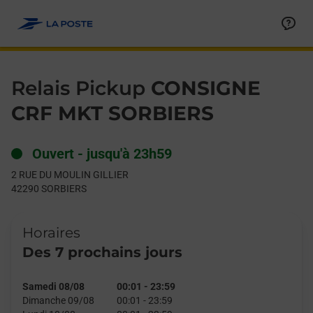
Le lien s'ouvre dans un nouvel onglet
Allez au contenu
Day of the Week
Get directions to Relais Pickup at 2 RUE DU MOULIN GILLIER S
Hours
Relais Pickup
CONSIGNE
CRF MKT SORBIERS
Ouvert
-
jusqu'à
23h59
2 RUE DU MOULIN GILLIER
42290
SORBIERS
Horaires
Des 7 prochains jours
Samedi 08/08
00:01
-
23:59
Dimanche 09/08
00:01
-
23:59