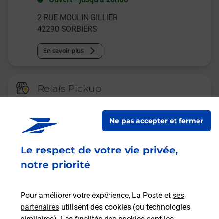
2 RUE MOULIN GILLIER
42290
SORBIERS
En savoir plus
Relais Pickup
CONSIGNE PICKUP CENTRAKOR
SORBIERS
Ne pas accepter et fermer
Ouvert
-
jusqu'à
23h59
Le respect de votre vie privée,
3 RUE DU MOULIN GILLIER
42290
SORBIERS
notre priorité
En savoir plus
Pour améliorer votre expérience, La Poste et
ses
partenaires
utilisent des cookies (ou technologies
Malin !
similaires). Les finalités des cookies sont les