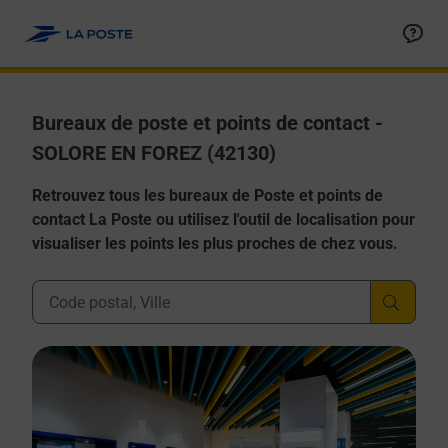
Allez au contenu
Afficher ou masquer la réponse
Afficher ou masquer la réponse
Afficher ou masquer la réponse
Afficher ou masquer la réponse
Afficher ou masquer la réponse
Bureaux de poste et points de contact -
SOLORE EN FOREZ (42130)
Retrouvez tous les bureaux de Poste et points de
contact La Poste ou utilisez l'outil de localisation pour
visualiser les points les plus proches de chez vous.
Ville, Département, Code Postal