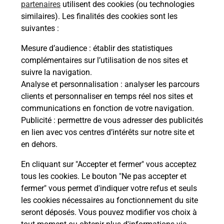
partenaires
utilisent des cookies (ou technologies
Comment demander une
similaires). Les finalités des cookies sont les
modification de livraison ?
suivantes :
Mesure d’audience
: établir des statistiques
complémentaires sur l’utilisation de nos sites et
Comment La Poste participe-t-elle
suivre la navigation.
à votre sécurité au quotidien ?
Analyse et personnalisation
: analyser les parcours
clients et personnaliser en temps réel nos sites et
communications en fonction de votre navigation.
Puis-je passer mon code de la route
Publicité
: permettre de vous adresser des publicités
avec La Poste et sous quelles
en lien avec vos centres d’intérêts sur notre site et
conditions ?
en dehors.
En cliquant sur "Accepter et fermer" vous acceptez
tous les cookies. Le bouton "Ne pas accepter et
fermer" vous permet d'indiquer votre refus et seuls
Localiser
Liste
Loire
SOLORE EN FOREZ
les cookies nécessaires au fonctionnement du site
seront déposés. Vous pouvez modifier vos choix à