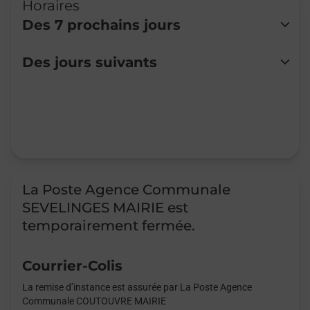
Horaires
Des 7 prochains jours
Lundi
Fermé
Des jours suivants
Mardi
Fermé
Mercredi
Fermé
Jeudi
Fermé
Vendredi
Fermé
Samedi
Fermé
Dimanche
Fermé
La Poste Agence Communale
SEVELINGES MAIRIE est
temporairement fermée.
Courrier-Colis
La remise d’instance est assurée par La Poste Agence
Communale COUTOUVRE MAIRIE