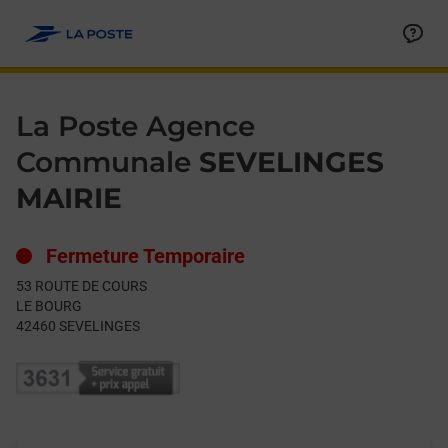
Le lien s'ouvre dans un nouvel onglet
Allez au contenu
Day of the Week
Get directions to La Poste Agence Communale at 53 ROUTE 
Hours
La Poste Agence
Communale
SEVELINGES
MAIRIE
Fermeture Temporaire
53 ROUTE DE COURS
LE BOURG
42460
SEVELINGES