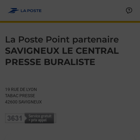
Le lien s'ouvre dans un nouvel onglet
Allez au contenu
Day of the Week
Get directions to La Poste Point partenaire at 19 RUE DE LYON
Hours
La Poste Point partenaire
SAVIGNEUX LE CENTRAL
PRESSE BURALISTE
19 RUE DE LYON
TABAC PRESSE
42600
SAVIGNEUX