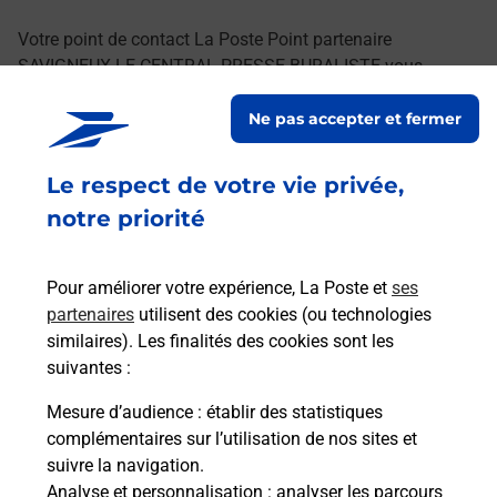
Votre point de contact La Poste Point partenaire
SAVIGNEUX LE CENTRAL PRESSE BURALISTE vous
accueille à SAVIGNEUX pour répondre à vos besoins
Ne pas accepter et fermer
d'affranchissement Courrier-Colis.
Le respect de votre vie privée,
Retrouvez toutes nos offres en ligne sur notre site
notre priorité
Pour améliorer votre expérience, La Poste et
ses
partenaires
utilisent des cookies (ou technologies
similaires). Les finalités des cookies sont les
suivantes :
Mesure d’audience
: établir des statistiques
complémentaires sur l’utilisation de nos sites et
suivre la navigation.
Analyse et personnalisation
: analyser les parcours