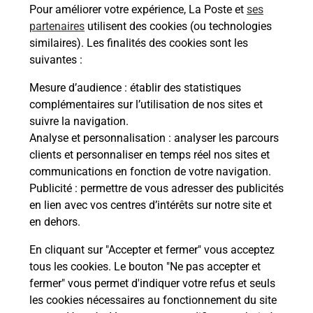
Pour améliorer votre expérience, La Poste et
ses
partenaires
utilisent des cookies (ou technologies
Malin !
similaires). Les finalités des cookies sont les
suivantes :
La Poste
Mesure d’audience
: établir des statistiques
en ligne
complémentaires sur l’utilisation de nos sites et
suivre la navigation.
Ouvert 24h/24
Analyse et personnalisation
: analyser les parcours
clients et personnaliser en temps réel nos sites et
En savoir plus
communications en fonction de votre navigation.
Publicité
: permettre de vous adresser des publicités
en lien avec vos centres d’intérêts sur notre site et
Recherchez un autre point de contact
en dehors.
En cliquant sur "Accepter et fermer" vous acceptez
tous les cookies. Le bouton "Ne pas accepter et
Localiser
Liste
Loire
RIVE DE GIER
fermer" vous permet d'indiquer votre refus et seuls
CONSIGNE PICKUP NETTO RIVE DE GIER
les cookies nécessaires au fonctionnement du site