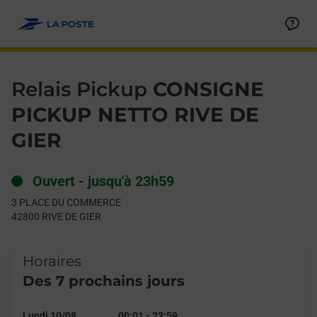
Le lien s'ouvre dans un nouvel onglet
Allez au contenu
Day of the Week
Get directions to Relais Pickup at 3 PLACE DU COMMERCE RIVE
Hours
Relais Pickup
CONSIGNE
PICKUP NETTO RIVE DE
GIER
Ouvert
-
jusqu'à
23h59
3 PLACE DU COMMERCE
42800
RIVE DE GIER
Horaires
Des 7 prochains jours
Lundi 10/08
00:01
-
23:59