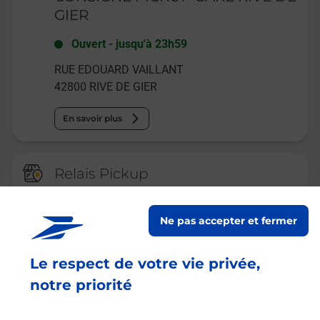
GIER
Ouvert
-
jusqu'à
23h59
RUE EDOUARD VAILLANT
42800
RIVE DE GIER
En savoir plus
Relais Pickup
CARREFOUR MARKET RIVE DE
GIER
Ne pas accepter et fermer
Fermé
-
jusqu'à
09h00
Le respect de votre vie privée,
RUE JEAN BAPTISTE BERLIER
42800
RIVE DE GIER
notre priorité
En savoir plus