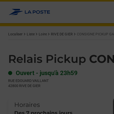
Le lien s'ouvre dans un nouvel onglet
Allez au contenu
Day of the Week
Get directions to Relais Pickup at RUE EDOUARD VAILLANT RIV
Hours
Localiser
Liste
Loire
RIVE DE GIER
CONSIGNE PICKUP GAR
Relais Pickup
CON
Ouvert
-
jusqu'à
23h59
RUE EDOUARD VAILLANT
42800
RIVE DE GIER
Horaires
Des 7 prochains jours