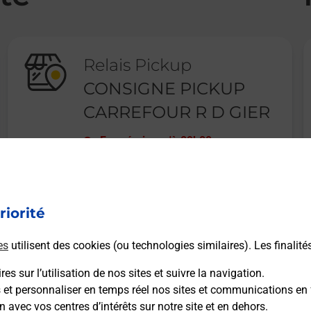
Relais Pickup
CONSIGNE PICKUP
CARREFOUR R D GIER
Fermé
-
jusqu'à
09h00
RUE JEAN BAPTISTE BERLIER
42800
RIVE DE GIER
riorité
En savoir plus
es
utilisent des cookies (ou technologies similaires). Les finalité
es sur l’utilisation de nos sites et suivre la navigation.
s et personnaliser en temps réel nos sites et communications en 
n avec vos centres d’intérêts sur notre site et en dehors.