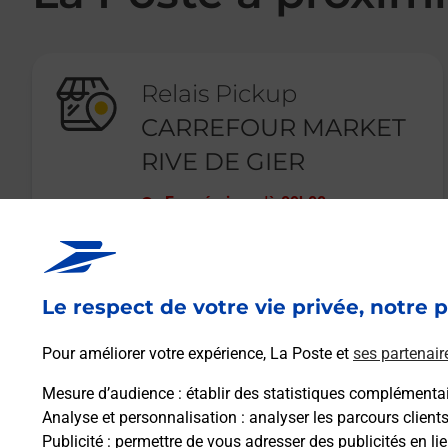
Relais Pickup
CARREFOUR MARKET
RIVE DE GIER
Fermé
-
jusqu'à
09h00
RUE JEAN BAPTISTE BERLIER
42800
RIVE DE GIER
Le respect de votre vie privée, notre p
En savoir plus
Pour améliorer votre expérience, La Poste et
ses partenair
Mesure d’audience
: établir des statistiques complémentair
Analyse et personnalisation
: analyser les parcours client
Publicité
: permettre de vous adresser des publicités en lie