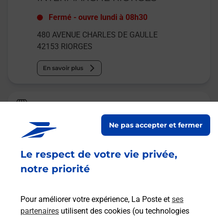
Fermé
-
ouvre lundi à
08h30
480 AVENUE CHARLES DE GAULLE
42153
RIORGES
En savoir plus
Relais Pickup
BATTERIE MATERIEL 42
Ne pas accepter et fermer
Fermé
Le respect de votre vie privée,
504 RUE MAURICE RAVEL
42153
RIORGES
notre priorité
En savoir plus
Pour améliorer votre expérience, La Poste et
ses
partenaires
utilisent des cookies (ou technologies