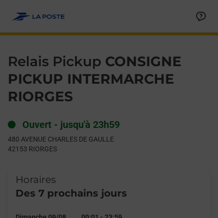
Le lien s'ouvre dans un nouvel onglet
Allez au contenu
Day of the Week
Get directions to Relais Pickup at 480 AVENUE CHARLES DE G
Hours
Relais Pickup
CONSIGNE
PICKUP INTERMARCHE
RIORGES
Ouvert
-
jusqu'à
23h59
480 AVENUE CHARLES DE GAULLE
42153
RIORGES
Horaires
Des 7 prochains jours
Dimanche 09/08
00:01
-
23:59