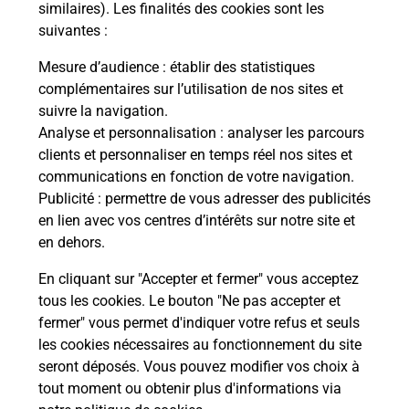
Malin !
similaires). Les finalités des cookies sont les
suivantes :
La Poste
Mesure d’audience
: établir des statistiques
en ligne
complémentaires sur l’utilisation de nos sites et
suivre la navigation.
Ouvert 24h/24
Analyse et personnalisation
: analyser les parcours
clients et personnaliser en temps réel nos sites et
En savoir plus
communications en fonction de votre navigation.
Publicité
: permettre de vous adresser des publicités
en lien avec vos centres d’intérêts sur notre site et
Recherchez un autre point de contact
en dehors.
En cliquant sur "Accepter et fermer" vous acceptez
tous les cookies. Le bouton "Ne pas accepter et
Localiser
Liste
Loire
RIORGES
fermer" vous permet d'indiquer votre refus et seuls
CONSIGNE PICKUP INTERMARCHE RIORGES
les cookies nécessaires au fonctionnement du site
seront déposés. Vous pouvez modifier vos choix à
tout moment ou obtenir plus d'informations via