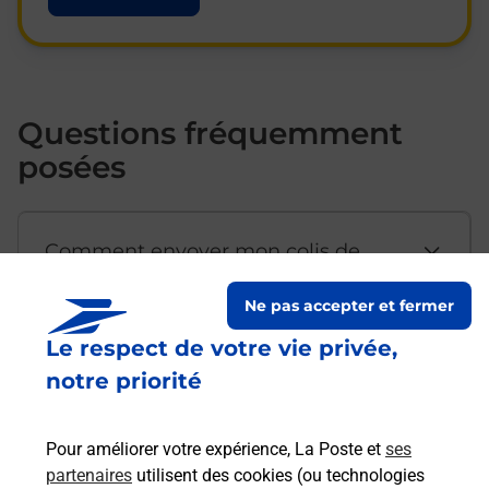
Questions fréquemment
posées
Comment envoyer mon colis de
chez moi ?
Ne pas accepter et fermer
Le respect de votre vie privée,
Est-il possible d’acheter un
notre priorité
emballage directement depuis un
bureau de Poste ?
Pour améliorer votre expérience, La Poste et
ses
partenaires
utilisent des cookies (ou technologies