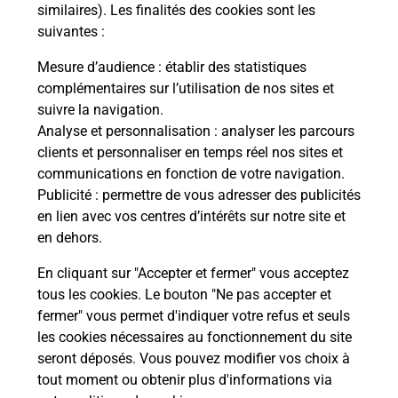
Comment demander une
similaires). Les finalités des cookies sont les
modification de livraison ?
suivantes :
Mesure d’audience
: établir des statistiques
complémentaires sur l’utilisation de nos sites et
Comment La Poste participe-t-elle
suivre la navigation.
à votre sécurité au quotidien ?
Analyse et personnalisation
: analyser les parcours
clients et personnaliser en temps réel nos sites et
communications en fonction de votre navigation.
Puis-je passer mon code de la route
Publicité
: permettre de vous adresser des publicités
avec La Poste et sous quelles
en lien avec vos centres d’intérêts sur notre site et
conditions ?
en dehors.
En cliquant sur "Accepter et fermer" vous acceptez
tous les cookies. Le bouton "Ne pas accepter et
fermer" vous permet d'indiquer votre refus et seuls
Localiser
Liste
Loire
PLANFOY
les cookies nécessaires au fonctionnement du site
seront déposés. Vous pouvez modifier vos choix à
tout moment ou obtenir plus d'informations via