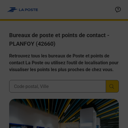
Allez au contenu
Afficher ou masquer la réponse
Afficher ou masquer la réponse
Afficher ou masquer la réponse
Afficher ou masquer la réponse
Afficher ou masquer la réponse
Bureaux de poste et points de contact -
PLANFOY (42660)
Retrouvez tous les bureaux de Poste et points de
contact La Poste ou utilisez l'outil de localisation pour
visualiser les points les plus proches de chez vous.
Ville, Département, Code Postal