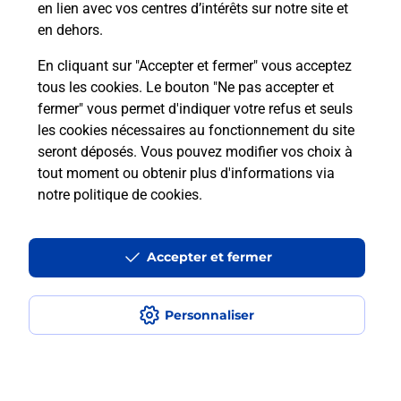
en lien avec vos centres d’intérêts sur notre site et
téléassistance classique ?
en dehors.
En cliquant sur "Accepter et fermer" vous acceptez
tous les cookies. Le bouton "Ne pas accepter et
Localiser
Liste
Liste - téléassistance
fermer" vous permet d'indiquer votre refus et seuls
Loire - téléassistance
Neulise - téléassistance
les cookies nécessaires au fonctionnement du site
seront déposés. Vous pouvez modifier vos choix à
tout moment ou obtenir plus d'informations via
notre politique de cookies
.
Plan du site
Accessibilité : partiellement conforme
Accepter et fermer
Conditions contractuelles
Personnaliser
Mentions légales
Données personnelles et cookies