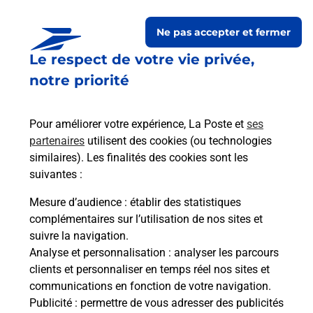
Ne pas accepter et fermer
Le respect de votre vie privée,
Questions fréquemment
notre priorité
posées
Pour améliorer votre expérience, La Poste et
ses
partenaires
utilisent des cookies (ou technologies
La téléassistance classique avec
similaires). Les finalités des cookies sont les
médaillon d’alarme qu’est ce que
suivantes :
c’est ?
Mesure d’audience
: établir des statistiques
complémentaires sur l’utilisation de nos sites et
Comment fonctionne la
suivre la navigation.
téléassistance classique ?
Analyse et personnalisation
: analyser les parcours
clients et personnaliser en temps réel nos sites et
communications en fonction de votre navigation.
Publicité
: permettre de vous adresser des publicités
Comment est installée la