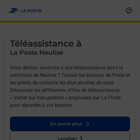
Allez au contenu
Afficher ou masquer la réponse
Afficher ou masquer la réponse
Afficher ou masquer la réponse
Téléassistance à
La Poste Neulise
Vous désirez souscrire à une téléassistance dans la
commune de Neulise ? Trouver les bureaux de Poste et
les points de contacts les plus proches de vous.
Découvrez les différentes offres de téléassistance
« Veiller sur mes parents » proposées par La Poste
pour répondre à vos besoins
En savoir plus
Localiser