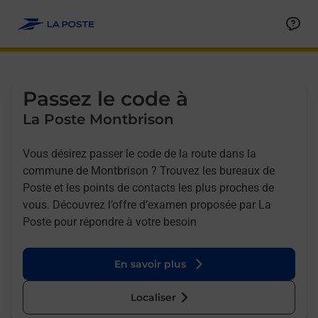
Allez au contenu
Afficher ou masquer la réponse
Afficher ou masquer la réponse
Afficher ou masquer la réponse
Afficher ou masquer la réponse
Passez le code à
La Poste Montbrison
Vous désirez passer le code de la route dans la
commune de Montbrison ? Trouvez les bureaux de
Poste et les points de contacts les plus proches de
vous. Découvrez l’offre d’examen proposée par La
Poste pour répondre à votre besoin
En savoir plus
Localiser