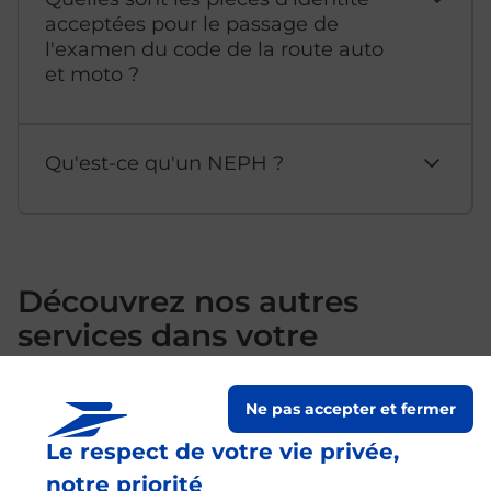
acceptées pour le passage de
l'examen du code de la route auto
et moto ?
Qu'est-ce qu'un NEPH ?
Découvrez nos autres
services dans votre
commune Montbrison
Ne pas accepter et fermer
Le respect de votre vie privée,
notre priorité