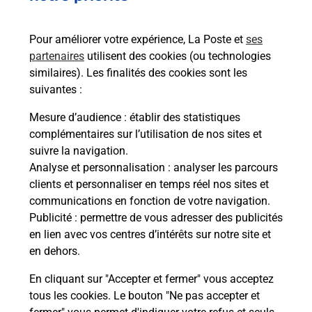
Pour améliorer votre expérience, La Poste et
ses
partenaires
utilisent des cookies (ou technologies
similaires). Les finalités des cookies sont les
suivantes :
Souscrire à la téléassistance
Mesure d’audience
: établir des statistiques
complémentaires sur l’utilisation de nos sites et
Vous cherchez une téléassistance, téléalarme dans
suivre la navigation.
la commune Montbrison ?
Analyse et personnalisation
: analyser les parcours
Découvrez nos offres.
clients et personnaliser en temps réel nos sites et
communications en fonction de votre navigation.
En savoir plus
Publicité
: permettre de vous adresser des publicités
en lien avec vos centres d’intérêts sur notre site et
en dehors.
En cliquant sur "Accepter et fermer" vous acceptez
tous les cookies. Le bouton "Ne pas accepter et
Localiser
Liste
Liste - examen code de la route
Loire - examen code de la route