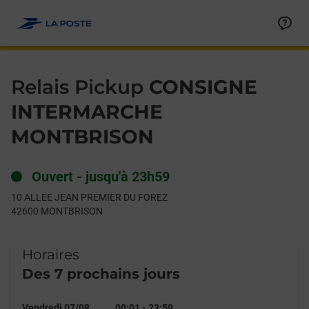
Le lien s'ouvre dans un nouvel onglet
Allez au contenu
Day of the Week
Get directions to Relais Pickup at 10 ALLEE JEAN PREMIER 
Hours
Relais Pickup
CONSIGNE
INTERMARCHE
MONTBRISON
Ouvert
-
jusqu'à
23h59
10 ALLEE JEAN PREMIER DU FOREZ
42600
MONTBRISON
Horaires
Des 7 prochains jours
Vendredi 07/08
00:01
-
23:59