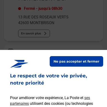
Fermé
-
jusqu'à
08h30
13 RUE DES ROSEAUX VERTS
42600
MONTBRISON
En savoir plus
Relais Pickup
LE GARDE MANGER
Ne pas accepter et fermer
Fermé
-
jusqu'à
08h30
Le respect de votre vie privée,
33 RUE DE SAINT ANTHEME
42600
MONTBRISON
notre priorité
En savoir plus
Pour améliorer votre expérience, La Poste et
ses
partenaires
utilisent des cookies (ou technologies