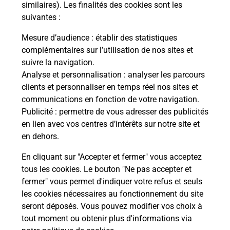
Malin !
similaires). Les finalités des cookies sont les
suivantes :
La Poste
Mesure d’audience
: établir des statistiques
en ligne
complémentaires sur l’utilisation de nos sites et
suivre la navigation.
Ouvert 24h/24
Analyse et personnalisation
: analyser les parcours
clients et personnaliser en temps réel nos sites et
En savoir plus
communications en fonction de votre navigation.
Publicité
: permettre de vous adresser des publicités
en lien avec vos centres d’intérêts sur notre site et
Recherchez un autre point de contact
en dehors.
En cliquant sur "Accepter et fermer" vous acceptez
tous les cookies. Le bouton "Ne pas accepter et
Localiser
Liste
Loire
MONTBRISON
fermer" vous permet d'indiquer votre refus et seuls
CONSIGNE INTERMARCHE MONTBRISON
les cookies nécessaires au fonctionnement du site
seront déposés. Vous pouvez modifier vos choix à
tout moment ou obtenir plus d'informations via