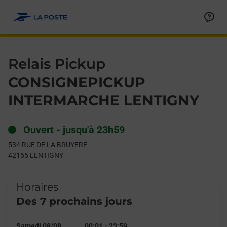
Le lien s'ouvre dans un nouvel onglet
Allez au contenu
Day of the Week
Get directions to Relais Pickup at 534 RUE DE LA BRUYERE LE
Hours
Relais Pickup
CONSIGNEPICKUP
INTERMARCHE LENTIGNY
Ouvert
-
jusqu'à
23h59
534 RUE DE LA BRUYERE
42155
LENTIGNY
Horaires
Des 7 prochains jours
Samedi 08/08
00:01
-
23:59