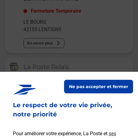
Fermeture Temporaire
LE BOURG
42155
LENTIGNY
En savoir plus
La Poste Relais
VILLEMONTAIS CAFE DE LA COTE
Ne pas accepter et fermer
Ouvert
-
jusqu'à
11h00
36 PLACE SAINT VINCENT
Le respect de votre vie privée,
CAFE DE LA COTE
42155
VILLEMONTAIS
notre priorité
En savoir plus
Pour améliorer votre expérience, La Poste et
ses