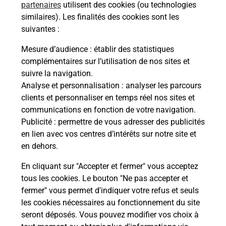
partenaires
utilisent des cookies (ou technologies
Malin !
similaires). Les finalités des cookies sont les
suivantes :
La Poste
Mesure d’audience
: établir des statistiques
en ligne
complémentaires sur l’utilisation de nos sites et
suivre la navigation.
Ouvert 24h/24
Analyse et personnalisation
: analyser les parcours
clients et personnaliser en temps réel nos sites et
En savoir plus
communications en fonction de votre navigation.
Publicité
: permettre de vous adresser des publicités
en lien avec vos centres d’intérêts sur notre site et
Recherchez un autre point de contact
en dehors.
En cliquant sur "Accepter et fermer" vous acceptez
tous les cookies. Le bouton "Ne pas accepter et
Localiser
Liste
Loire
LENTIGNY
fermer" vous permet d'indiquer votre refus et seuls
CONSIGNEPICKUP INTERMARCHE LENTIGNY
les cookies nécessaires au fonctionnement du site
seront déposés. Vous pouvez modifier vos choix à