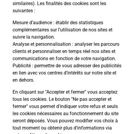
Comment demander une
similaires). Les finalités des cookies sont les
modification de livraison ?
suivantes :
Mesure d’audience
: établir des statistiques
complémentaires sur l’utilisation de nos sites et
Comment La Poste participe-t-elle
suivre la navigation.
à votre sécurité au quotidien ?
Analyse et personnalisation
: analyser les parcours
clients et personnaliser en temps réel nos sites et
communications en fonction de votre navigation.
Puis-je passer mon code de la route
Publicité
: permettre de vous adresser des publicités
avec La Poste et sous quelles
en lien avec vos centres d’intérêts sur notre site et
conditions ?
en dehors.
En cliquant sur "Accepter et fermer" vous acceptez
tous les cookies. Le bouton "Ne pas accepter et
fermer" vous permet d'indiquer votre refus et seuls
Localiser
Liste
Loire
CHEVRIERES
les cookies nécessaires au fonctionnement du site
seront déposés. Vous pouvez modifier vos choix à
tout moment ou obtenir plus d'informations via