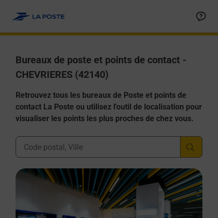
Allez au contenu
Afficher ou masquer la réponse
Afficher ou masquer la réponse
Afficher ou masquer la réponse
Afficher ou masquer la réponse
Afficher ou masquer la réponse
Bureaux de poste et points de contact -
CHEVRIERES (42140)
Retrouvez tous les bureaux de Poste et points de
contact La Poste ou utilisez l'outil de localisation pour
visualiser les points les plus proches de chez vous.
Ville, Département, Code Postal