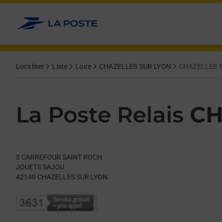
Le lien s'ouvre dans un nouvel onglet
Allez au contenu
Day of the Week
Get directions to La Poste Relais at 3 CARREFOUR SAINT RO
Hours
Localiser
Liste
Loire
CHAZELLES SUR LYON
CHAZELLES 
La Poste Relais
CH
3 CARREFOUR SAINT ROCH
JOUETS SAJOU
42140
CHAZELLES SUR LYON