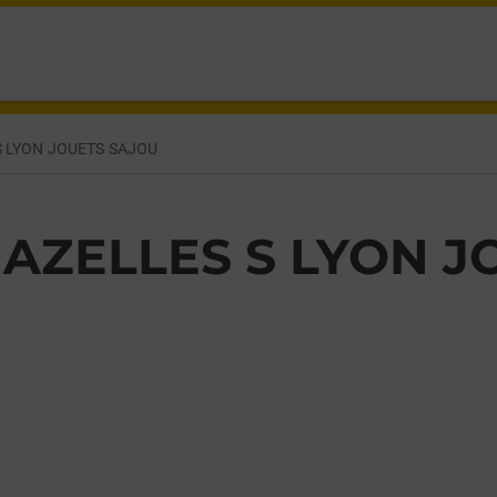
CH CHAZELLES SUR LYON,
S LYON JOUETS SAJOU
AZELLES S LYON J