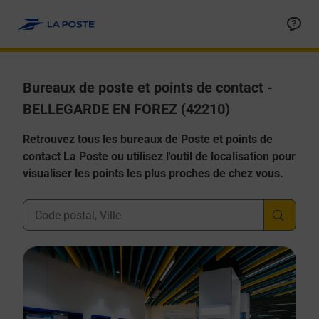
Allez au contenu
Afficher ou masquer la réponse
Afficher ou masquer la réponse
Afficher ou masquer la réponse
Afficher ou masquer la réponse
Afficher ou masquer la réponse
Bureaux de poste et points de contact -
BELLEGARDE EN FOREZ (42210)
Retrouvez tous les bureaux de Poste et points de
contact La Poste ou utilisez l'outil de localisation pour
visualiser les points les plus proches de chez vous.
Ville, Département, Code Postal