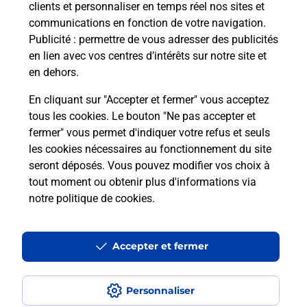
clients et personnaliser en temps réel nos sites et
communications en fonction de votre navigation.
Puis-je passer mon code de la route
Publicité
: permettre de vous adresser des publicités
avec La Poste et sous quelles
en lien avec vos centres d’intérêts sur notre site et
conditions ?
en dehors.
En cliquant sur "Accepter et fermer" vous acceptez
tous les cookies. Le bouton "Ne pas accepter et
fermer" vous permet d'indiquer votre refus et seuls
Localiser
Liste
Loire
BELLEGARDE EN FOREZ
les cookies nécessaires au fonctionnement du site
seront déposés. Vous pouvez modifier vos choix à
tout moment ou obtenir plus d'informations via
notre politique de cookies
.
Plan du site
Accessibilité : partiellement conforme
Accepter et fermer
Conditions contractuelles
Personnaliser
Mentions légales