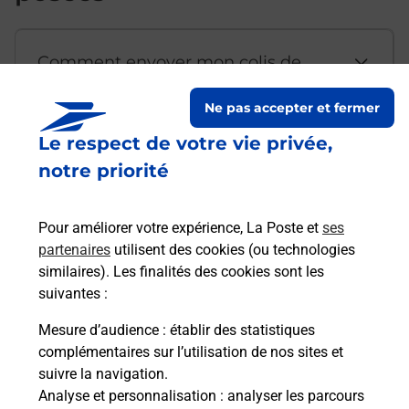
Comment envoyer mon colis de
chez moi ?
Ne pas accepter et fermer
Le respect de votre vie privée,
Est-il possible d’acheter un
notre priorité
emballage directement depuis un
bureau de Poste ?
Pour améliorer votre expérience, La Poste et
ses
partenaires
utilisent des cookies (ou technologies
Comment demander une
similaires). Les finalités des cookies sont les
modification de livraison ?
suivantes :
Mesure d’audience
: établir des statistiques
complémentaires sur l’utilisation de nos sites et
Comment La Poste participe-t-elle
suivre la navigation.
à votre sécurité au quotidien ?
Analyse et personnalisation
: analyser les parcours