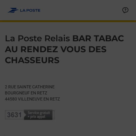
Le lien s'ouvre dans un nouvel onglet
Allez au contenu
Day of the Week
Get directions to La Poste Relais at 2 RUE SAINTE CATHERINE
Hours
La Poste Relais
BAR TABAC
AU RENDEZ VOUS DES
CHASSEURS
2 RUE SAINTE CATHERINE
BOURGNEUF EN RETZ
44580
VILLENEUVE EN RETZ