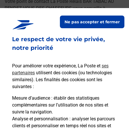
Votre point de contact La Poste Relais BAR TABAC AU
RENDEZ VOUS DES CHASSEURS vous accueille à
VILLENEUVE EN RETZ pour répondre à vos besoins
Ne pas accepter et fermer
d'affranchissement Courrier-Colis.
Le respect de votre vie privée,
Retrouvez toutes nos offres en ligne sur notre site
notre priorité
Pour améliorer votre expérience, La Poste et
ses
partenaires
utilisent des cookies (ou technologies
similaires). Les finalités des cookies sont les
suivantes :
Mesure d’audience
: établir des statistiques
complémentaires sur l’utilisation de nos sites et
suivre la navigation.
Analyse et personnalisation
: analyser les parcours
clients et personnaliser en temps réel nos sites et