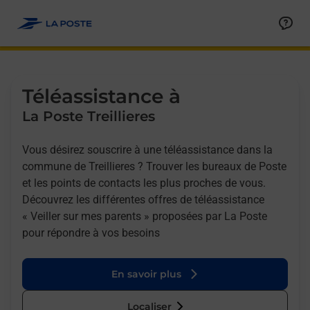
Allez au contenu
Afficher ou masquer la réponse
Afficher ou masquer la réponse
Afficher ou masquer la réponse
Téléassistance à
La Poste Treillieres
Vous désirez souscrire à une téléassistance dans la
commune de Treillieres ? Trouver les bureaux de Poste
et les points de contacts les plus proches de vous.
Découvrez les différentes offres de téléassistance
« Veiller sur mes parents » proposées par La Poste
pour répondre à vos besoins
En savoir plus
Localiser