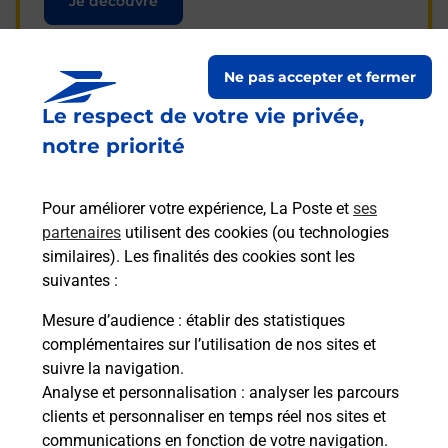
Je découvre
Ne pas accepter et fermer
Le respect de votre vie privée,
Questions fréquemment
notre priorité
posées
Pour améliorer votre expérience, La Poste et
ses
partenaires
utilisent des cookies (ou technologies
La téléassistance classique avec
similaires). Les finalités des cookies sont les
médaillon d’alarme qu’est ce que
suivantes :
c’est ?
Mesure d’audience
: établir des statistiques
complémentaires sur l’utilisation de nos sites et
Comment fonctionne la
suivre la navigation.
téléassistance classique ?
Analyse et personnalisation
: analyser les parcours
clients et personnaliser en temps réel nos sites et
communications en fonction de votre navigation.