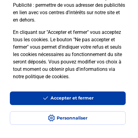
Publicité
: permettre de vous adresser des publicités
Comment est installée la
en lien avec vos centres d’intérêts sur notre site et
téléassistance classique ?
en dehors.
En cliquant sur "Accepter et fermer" vous acceptez
tous les cookies. Le bouton "Ne pas accepter et
Localiser
Liste
Liste - téléassistance
fermer" vous permet d'indiquer votre refus et seuls
Loire-Atlantique - téléassistance
Treillieres - téléassistance
les cookies nécessaires au fonctionnement du site
seront déposés. Vous pouvez modifier vos choix à
tout moment ou obtenir plus d'informations via
notre politique de cookies
.
Plan du site
Accessibilité : partiellement conforme
Accepter et fermer
Conditions contractuelles
Personnaliser
Mentions légales