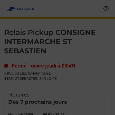
Le lien s'ouvre dans un nouvel onglet
Allez au contenu
Day of the Week
Get directions to Relais Pickup at 5 RUE DU LIEUTENANT AUG
Hours
Relais Pickup
CONSIGNE
INTERMARCHE ST
SEBASTIEN
Fermé
-
ouvre jeudi à
00h01
5 RUE DU LIEUTENANT AUGE
44230
ST SEBASTIEN SUR LOIRE
Horaires
Des 7 prochains jours
Mercredi 05/08
00:01
-
23:59