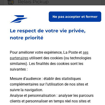
Relais Pickup
SUPER U
Ne pas accepter et fermer
Fermé
-
ouvre jeudi à
10h00
75 BOULEVARD JOLIOT CURIE
Le respect de votre vie privée,
44200
NANTES
notre priorité
En savoir plus
Pour améliorer votre expérience, La Poste et
ses
Malin !
partenaires
utilisent des cookies (ou technologies
similaires). Les finalités des cookies sont les
suivantes :
La Poste
en ligne
Mesure d’audience
: établir des statistiques
complémentaires sur l’utilisation de nos sites et
Ouvert 24h/24
suivre la navigation.
Analyse et personnalisation
: analyser les parcours
En savoir plus
clients et personnaliser en temps réel nos sites et