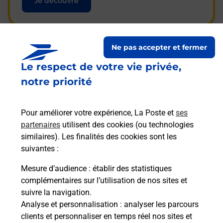
Je découvre
Ne pas accepter et fermer
Questions fréquemment
Le respect de votre vie privée,
posées
notre priorité
Pour améliorer votre expérience, La Poste et
ses
La téléassistance classique avec
partenaires
utilisent des cookies (ou technologies
médaillon d’alarme qu’est ce que
similaires). Les finalités des cookies sont les
c’est ?
suivantes :
Mesure d’audience
: établir des statistiques
complémentaires sur l’utilisation de nos sites et
Comment fonctionne la
suivre la navigation.
téléassistance classique ?
Analyse et personnalisation
: analyser les parcours
clients et personnaliser en temps réel nos sites et