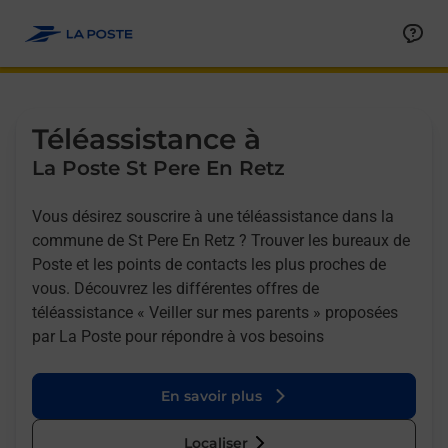
Allez au contenu
Afficher ou masquer la réponse
Afficher ou masquer la réponse
Afficher ou masquer la réponse
Téléassistance à
La Poste St Pere En Retz
Vous désirez souscrire à une téléassistance dans la
commune de St Pere En Retz ? Trouver les bureaux de
Poste et les points de contacts les plus proches de
vous. Découvrez les différentes offres de
téléassistance « Veiller sur mes parents » proposées
par La Poste pour répondre à vos besoins
En savoir plus
Localiser