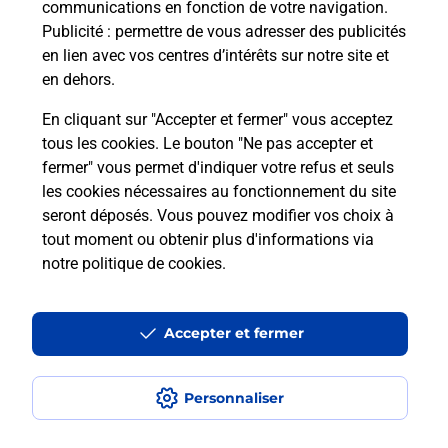
communications en fonction de votre navigation.
Puis-je passer mon code de la route
Publicité
: permettre de vous adresser des publicités
avec La Poste et sous quelles
en lien avec vos centres d’intérêts sur notre site et
conditions ?
en dehors.
En cliquant sur "Accepter et fermer" vous acceptez
tous les cookies. Le bouton "Ne pas accepter et
fermer" vous permet d'indiquer votre refus et seuls
Localiser
Liste
Loire-Atlantique
ST MALO DE GUERSAC
les cookies nécessaires au fonctionnement du site
seront déposés. Vous pouvez modifier vos choix à
tout moment ou obtenir plus d'informations via
notre politique de cookies
.
Plan du site
Accessibilité : partiellement conforme
Accepter et fermer
Conditions contractuelles
Personnaliser
Mentions légales