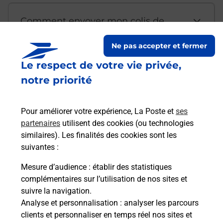
Comment envoyer mon colis de
chez moi ?
Ne pas accepter et fermer
Le respect de votre vie privée,
Est-il possible d’acheter un
notre priorité
emballage directement depuis un
bureau de Poste ?
Pour améliorer votre expérience, La Poste et
ses
partenaires
utilisent des cookies (ou technologies
Comment demander une
similaires). Les finalités des cookies sont les
modification de livraison ?
suivantes :
Mesure d’audience
: établir des statistiques
complémentaires sur l’utilisation de nos sites et
Comment La Poste participe-t-elle
suivre la navigation.
à votre sécurité au quotidien ?
Analyse et personnalisation
: analyser les parcours
clients et personnaliser en temps réel nos sites et