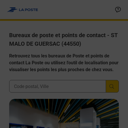
Allez au contenu
Afficher ou masquer la réponse
Afficher ou masquer la réponse
Afficher ou masquer la réponse
Afficher ou masquer la réponse
Afficher ou masquer la réponse
Bureaux de poste et points de contact - ST
MALO DE GUERSAC (44550)
Retrouvez tous les bureaux de Poste et points de
contact La Poste ou utilisez l'outil de localisation pour
visualiser les points les plus proches de chez vous.
Ville, Département, Code Postal