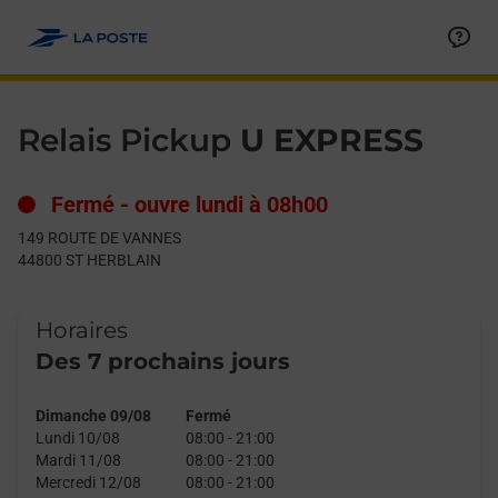
Le lien s'ouvre dans un nouvel onglet
Allez au contenu
Day of the Week
Get directions to Relais Pickup at 149 ROUTE DE VANNES ST 
Hours
Relais Pickup
U EXPRESS
Fermé
-
ouvre lundi à
08h00
149 ROUTE DE VANNES
44800
ST HERBLAIN
Horaires
Des 7 prochains jours
Dimanche 09/08
Fermé
Lundi 10/08
08:00
-
21:00
Mardi 11/08
08:00
-
21:00
Mercredi 12/08
08:00
-
21:00