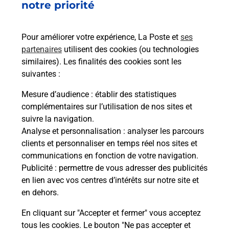
110 ROUTE DE VANNES
notre priorité
44100
NANTES
Pour améliorer votre expérience, La Poste et
ses
En savoir plus
partenaires
utilisent des cookies (ou technologies
similaires). Les finalités des cookies sont les
Malin !
suivantes :
Mesure d’audience
: établir des statistiques
La Poste
complémentaires sur l’utilisation de nos sites et
en ligne
suivre la navigation.
Analyse et personnalisation
: analyser les parcours
Ouvert 24h/24
clients et personnaliser en temps réel nos sites et
communications en fonction de votre navigation.
En savoir plus
Publicité
: permettre de vous adresser des publicités
en lien avec vos centres d’intérêts sur notre site et
en dehors.
Recherchez un autre point de contact
En cliquant sur "Accepter et fermer" vous acceptez
tous les cookies. Le bouton "Ne pas accepter et