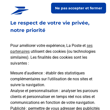
Acheter un smartphone Samsung
Ne pas accepter et fermer
Vous recherchez un smartphone pas cher proche
Le respect de votre vie privée,
de chez vous ? Découvrez notre offre de
téléphones mobiles Samsung dans vos bureaux
notre priorité
de Poste à SAINT HERBLAIN HOTEL DE VILLE
(44800) !
Pour améliorer votre expérience, La Poste et
ses
partenaires
utilisent des cookies (ou technologies
En savoir plus
similaires). Les finalités des cookies sont les
En savoir plus
suivantes :
Mesure d’audience
: établir des statistiques
Souscrire à la téléassistance
complémentaires sur l’utilisation de nos sites et
suivre la navigation.
Besoin d’un système de téléassistance à l’intérieur
Analyse et personnalisation
: analyser les parcours
et/ou à l’extérieur de votre domicile ? Découvrez
clients et personnaliser en temps réel nos sites et
les offres téléalarme dans votre bureau de Poste à
communications en fonction de votre navigation.
SAINT HERBLAIN HOTEL DE VILLE.
Publicité
: permettre de vous adresser des publicités