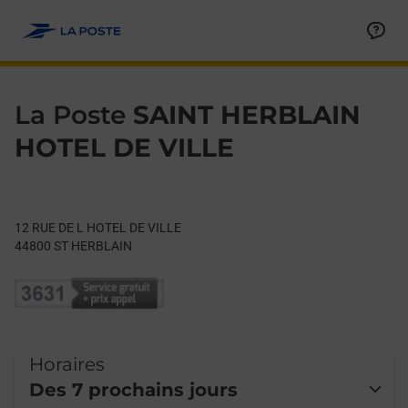
Le lien s'ouvre dans un nouvel onglet
Allez au contenu
Day of the Week
Get directions to La Poste at 12 RUE DE L HOTEL DE VILLE ST
Hours
La Poste
SAINT HERBLAIN
HOTEL DE VILLE
12 RUE DE L HOTEL DE VILLE
44800
ST HERBLAIN
Horaires
Des 7 prochains jours