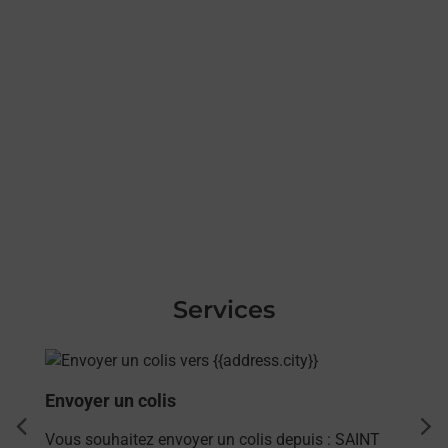
Services
En savoir plus
Envoyer un colis
dent
sui
Vous souhaitez envoyer un colis depuis : SAINT