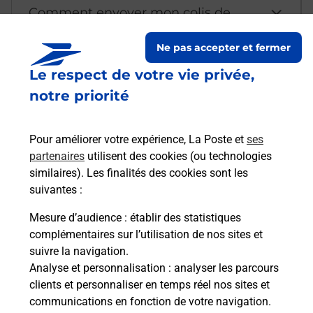
Comment envoyer mon colis de
chez moi ?
Ne pas accepter et fermer
Le respect de votre vie privée,
Est-il possible d’acheter un
notre priorité
emballage directement depuis un
bureau de Poste ?
Pour améliorer votre expérience, La Poste et
ses
partenaires
utilisent des cookies (ou technologies
Comment demander une
similaires). Les finalités des cookies sont les
modification de livraison ?
suivantes :
Mesure d’audience
: établir des statistiques
complémentaires sur l’utilisation de nos sites et
Comment La Poste participe-t-elle
suivre la navigation.
à votre sécurité au quotidien ?
Analyse et personnalisation
: analyser les parcours
clients et personnaliser en temps réel nos sites et
communications en fonction de votre navigation.