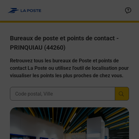
Allez au contenu
Afficher ou masquer la réponse
Afficher ou masquer la réponse
Afficher ou masquer la réponse
Afficher ou masquer la réponse
Afficher ou masquer la réponse
Bureaux de poste et points de contact -
PRINQUIAU (44260)
Retrouvez tous les bureaux de Poste et points de
contact La Poste ou utilisez l'outil de localisation pour
visualiser les points les plus proches de chez vous.
Ville, Département, Code Postal