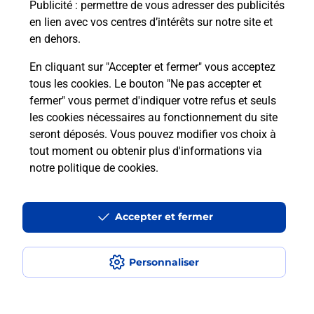
Puis-je passer mon code de la route
Publicité
: permettre de vous adresser des publicités
avec La Poste et sous quelles
en lien avec vos centres d’intérêts sur notre site et
conditions ?
en dehors.
En cliquant sur "Accepter et fermer" vous acceptez
tous les cookies. Le bouton "Ne pas accepter et
fermer" vous permet d'indiquer votre refus et seuls
Localiser
Liste
Loire-Atlantique
PRINQUIAU
les cookies nécessaires au fonctionnement du site
seront déposés. Vous pouvez modifier vos choix à
tout moment ou obtenir plus d'informations via
notre politique de cookies
.
Plan du site
Accessibilité : partiellement conforme
Accepter et fermer
Conditions contractuelles
Personnaliser
Mentions légales
Données personnelles et cookies