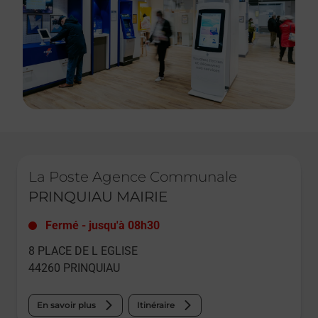
Le lien s'ouvre dans un nouvel onglet
La Poste Agence Communale
PRINQUIAU MAIRIE
Fermé
-
jusqu'à
08h30
8 PLACE DE L EGLISE
44260
PRINQUIAU
En savoir plus
Itinéraire