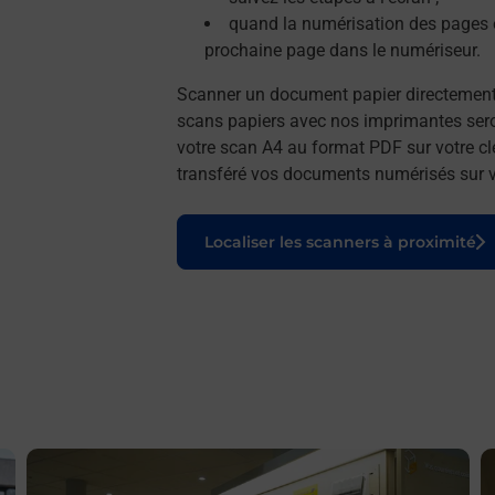
quand la numérisation des pages e
prochaine page dans le numériseur.
Scanner un document papier directemen
scans papiers avec nos imprimantes seron
votre scan A4 au format PDF sur votre cl
transféré vos documents numérisés sur vo
Le lien s'ouvre dans un nouvel onglet
Localiser les scanners à proximité
En savoir plus
E