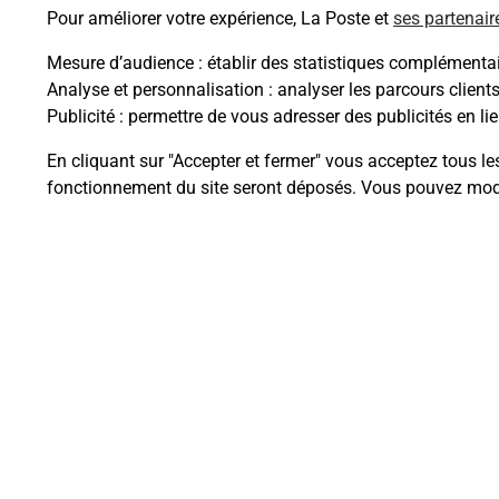
Pour améliorer votre expérience, La Poste et
ses partenair
Mesure d’audience
: établir des statistiques complémentair
Analyse et personnalisation
: analyser les parcours client
Questions fréque
Publicité
: permettre de vous adresser des publicités en lie
En cliquant sur "Accepter et fermer" vous acceptez tous le
fonctionnement du site seront déposés. Vous pouvez modi
Quel est le prix d’une numérisati
Où faire des numérisations à pro
Comment numériser un docume