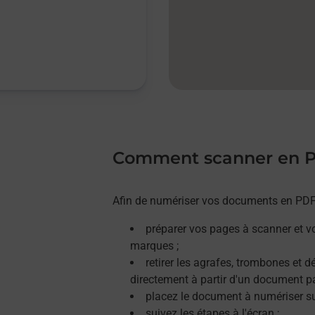
Comment scanner en 
Afin de numériser vos documents en PDF, 
préparer vos pages à scanner et v
marques ;
retirer les agrafes, trombones et 
directement à partir d'un document p
placez le document à numériser sur
suivez les étapes à l'écran ;