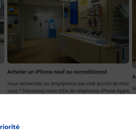
Acheter un iPhone neuf ou reconditionné
A
Vous recherchez un smartphone pas cher proche de chez
V
vous ? Découvrez notre offre de téléphones iPhone Apple
v
dans vos bureaux de Poste à PORNIC PRINCIPAL
S
(44210) !
P
En savoir plus
riorité