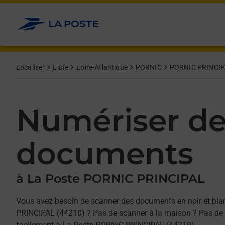
Allez au contenu
Afficher ou masquer la réponse
Afficher ou masquer la réponse
Afficher ou masquer la réponse
Localiser
Liste
Loire-Atlantique
PORNIC
PORNIC PRINCI
Numériser d
documents
à La Poste PORNIC PRINCIPAL
Vous avez besoin de scanner des documents en noir et bla
PRINCIPAL (44210) ? Pas de scanner à la maison ? Pas de s