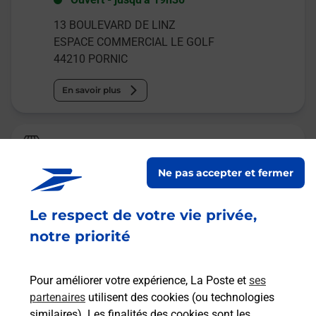
13 BOULEVARD DE LINZ
ESPACE COMMERCIAL LE GOLF
44210
PORNIC
En savoir plus
Relais Pickup
SUPER U
Ne pas accepter et fermer
Ouvert
-
jusqu'à
19h00
Le respect de votre vie privée,
13 BOULEVARD DE LINZ
44210
PORNIC
notre priorité
En savoir plus
Pour améliorer votre expérience, La Poste et
ses
partenaires
utilisent des cookies (ou technologies
Malin !
similaires). Les finalités des cookies sont les