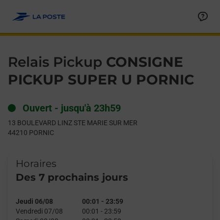
Le lien s'ouvre dans un nouvel onglet
Allez au contenu
Day of the Week
Get directions to Relais Pickup at 13 BOULEVARD LINZ STE M
Hours
Relais Pickup
CONSIGNE
PICKUP SUPER U PORNIC
Ouvert
-
jusqu'à
23h59
13 BOULEVARD LINZ STE MARIE SUR MER
44210
PORNIC
Horaires
Des 7 prochains jours
Jeudi 06/08
00:01
-
23:59
Vendredi 07/08
00:01
-
23:59