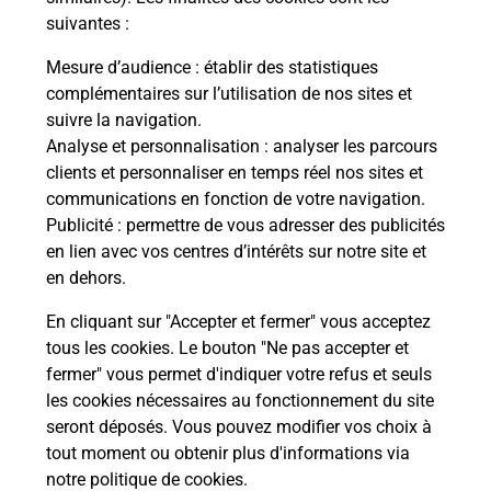
suivantes :
La Poste
Mesure d’audience
: établir des statistiques
en ligne
complémentaires sur l’utilisation de nos sites et
suivre la navigation.
Ouvert 24h/24
Analyse et personnalisation
: analyser les parcours
clients et personnaliser en temps réel nos sites et
En savoir plus
communications en fonction de votre navigation.
Publicité
: permettre de vous adresser des publicités
en lien avec vos centres d’intérêts sur notre site et
Recherchez un autre point de contact
en dehors.
En cliquant sur "Accepter et fermer" vous acceptez
tous les cookies. Le bouton "Ne pas accepter et
Localiser
Liste
Loire-Atlantique
PORNIC
fermer" vous permet d'indiquer votre refus et seuls
CONSIGNE PICKUP SUPER U PORNIC
les cookies nécessaires au fonctionnement du site
seront déposés. Vous pouvez modifier vos choix à
tout moment ou obtenir plus d'informations via
notre politique de cookies
.