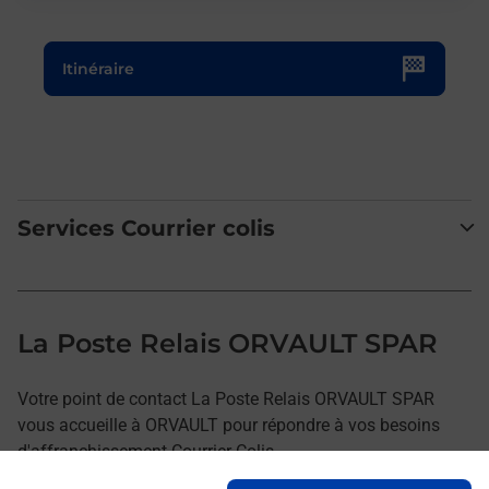
Le lien s'ouvre dans un nouvel onglet
Itinéraire
Services Courrier colis
La Poste Relais ORVAULT SPAR
Votre point de contact La Poste Relais ORVAULT SPAR
vous accueille à ORVAULT pour répondre à vos besoins
d'affranchissement Courrier-Colis.