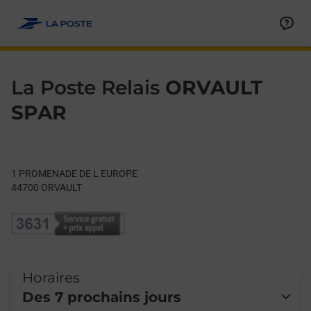
Le lien s'ouvre dans un nouvel onglet
Allez au contenu
Day of the Week
Get directions to La Poste Relais at 1 PROMENADE DE L EURO
Hours
La Poste Relais
ORVAULT
SPAR
1 PROMENADE DE L EUROPE
44700
ORVAULT
Horaires
Des 7 prochains jours