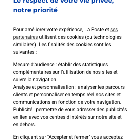
Le respect de votre vie privée,
5 RUE DU PONT MARCHAND
notre priorité
44700
ORVAULT
Pour améliorer votre expérience, La Poste et
ses
En savoir plus
partenaires
utilisent des cookies (ou technologies
similaires). Les finalités des cookies sont les
Malin !
suivantes :
Mesure d’audience
: établir des statistiques
La Poste
complémentaires sur l’utilisation de nos sites et
en ligne
suivre la navigation.
Analyse et personnalisation
: analyser les parcours
Ouvert 24h/24
clients et personnaliser en temps réel nos sites et
communications en fonction de votre navigation.
En savoir plus
Publicité
: permettre de vous adresser des publicités
en lien avec vos centres d’intérêts sur notre site et
en dehors.
Recherchez un autre point de contact
En cliquant sur "Accepter et fermer" vous acceptez