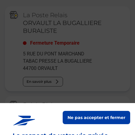
La Poste Relais
ORVAULT LA BUGALLIERE
BURALISTE
Fermeture Temporaire
5 RUE DU PONT MARCHAND
TABAC PRESSE LA BUGALLIERE
44700
ORVAULT
En savoir plus
Relais Pickup
TABAC PRESSE DE LA
Ne pas accepter et fermer
BUGALLIERE
Fermé