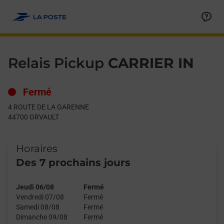
Le lien s'ouvre dans un nouvel onglet
Allez au contenu
Day of the Week
Get directions to Relais Pickup at 4 ROUTE DE LA GARENNE OR
Hours
Relais Pickup
CARRIER IN
Fermé
4 ROUTE DE LA GARENNE
44700
ORVAULT
Horaires
Des 7 prochains jours
Jeudi 06/08
Fermé
Vendredi 07/08
Fermé
Samedi 08/08
Fermé
Dimanche 09/08
Fermé