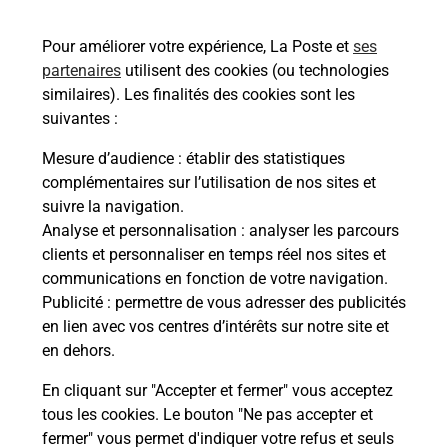
44000
NANTES
Pour améliorer votre expérience, La Poste et
ses
En savoir plus
partenaires
utilisent des cookies (ou technologies
similaires). Les finalités des cookies sont les
Malin !
suivantes :
Mesure d’audience
: établir des statistiques
La Poste
complémentaires sur l’utilisation de nos sites et
en ligne
suivre la navigation.
Analyse et personnalisation
: analyser les parcours
Ouvert 24h/24
clients et personnaliser en temps réel nos sites et
communications en fonction de votre navigation.
En savoir plus
Publicité
: permettre de vous adresser des publicités
en lien avec vos centres d’intérêts sur notre site et
en dehors.
Recherchez un autre point de contact
En cliquant sur "Accepter et fermer" vous acceptez
tous les cookies. Le bouton "Ne pas accepter et
fermer" vous permet d'indiquer votre refus et seuls