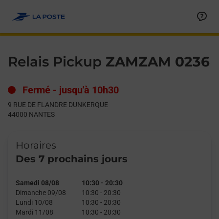
Le lien s'ouvre dans un nouvel onglet
Allez au contenu
Day of the Week
Get directions to Relais Pickup at 9 RUE DE FLANDRE DUNKE
Hours
Relais Pickup
ZAMZAM 0236
Fermé
-
jusqu'à
10h30
9 RUE DE FLANDRE DUNKERQUE
44000
NANTES
Horaires
Des 7 prochains jours
Samedi 08/08
10:30
-
20:30
Dimanche 09/08
10:30
-
20:30
Lundi 10/08
10:30
-
20:30
Mardi 11/08
10:30
-
20:30