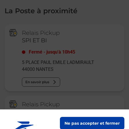
La Poste à proximité
Relais Pickup
SPI ET BI
Fermé
-
jusqu'à
10h45
5 PLACE PAUL EMILE LADMIRAULT
44000
NANTES
En savoir plus
Relais Pickup
CONSIGNE MULTISERVICES
NANTES
Ne pas accepter et fermer