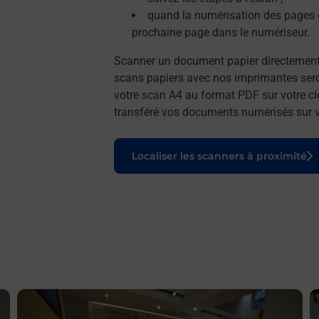
quand la numérisation des pages e
prochaine page dans le numériseur.
Scanner un document papier directemen
scans papiers avec nos imprimantes seron
votre scan A4 au format PDF sur votre cl
transféré vos documents numérisés sur vo
Le lien s'ouvre dans un nouvel onglet
Localiser les scanners à proximité
En savoir plus
E