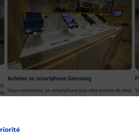
Acheter un smartphone Samsung
P
ez
Vous recherchez un smartphone pas cher proche de chez
V
le
vous ? Découvrez notre offre de téléphones mobiles
E
Samsung dans vos bureaux de Poste à NANTES
v
ERAUDIERE (44300) !
riorité
En savoir plus