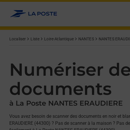
Allez au contenu
Afficher ou masquer la réponse
Afficher ou masquer la réponse
Afficher ou masquer la réponse
Localiser
Liste
Loire-Atlantique
NANTES
NANTES ERAUDI
Numériser d
documents
à La Poste NANTES ERAUDIERE
Vous avez besoin de scanner des documents en noir et bl
ERAUDIERE (44300) ? Pas de scanner à la maison ? Pas de 