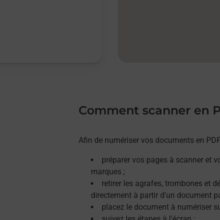
Comment scanner en 
Afin de numériser vos documents en PDF, 
préparer vos pages à scanner et v
marques ;
retirer les agrafes, trombones et 
directement à partir d'un document p
placez le document à numériser sur
suivez les étapes à l'écran ;