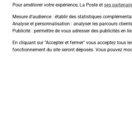
Pour améliorer votre expérience, La Poste et
ses partenair
Mesure d’audience
: établir des statistiques complémentair
Analyse et personnalisation
: analyser les parcours client
Questions fréque
Publicité
: permettre de vous adresser des publicités en lie
En cliquant sur "Accepter et fermer" vous acceptez tous le
fonctionnement du site seront déposés. Vous pouvez modi
Quel est le prix d’une numérisati
Où faire des numérisations à pro
Comment numériser un docume