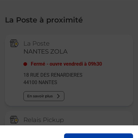
La Poste à proximité
La Poste
NANTES ZOLA
Fermé
-
ouvre vendredi à
09h30
18 RUE DES RENARDIERES
44100
NANTES
En savoir plus
Relais Pickup
AVIA STATION SERVICE NANTES
ZOLA