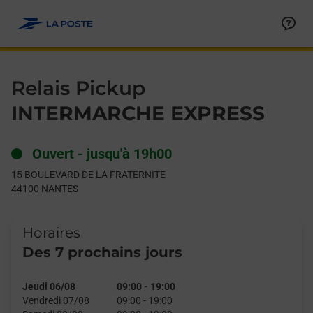
Le lien s'ouvre dans un nouvel onglet
Allez au contenu
Day of the Week
Get directions to Relais Pickup at 15 BOULEVARD DE LA FRAT
Hours
Relais Pickup
INTERMARCHE EXPRESS
Ouvert
-
jusqu'à
19h00
15 BOULEVARD DE LA FRATERNITE
44100
NANTES
Horaires
Des 7 prochains jours
Jeudi 06/08
09:00
-
19:00
Vendredi 07/08
09:00
-
19:00