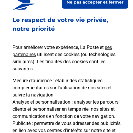
Ne pas accepter et fermer
Ouvert
-
jusqu'à
19h00
Le respect de votre vie privée,
110 BOULEVARD DE L EGALITE
44100
NANTES
notre priorité
En savoir plus
Pour améliorer votre expérience, La Poste et
ses
partenaires
utilisent des cookies (ou technologies
Malin !
similaires). Les finalités des cookies sont les
suivantes :
La Poste
Mesure d’audience
: établir des statistiques
en ligne
complémentaires sur l’utilisation de nos sites et
suivre la navigation.
Ouvert 24h/24
Analyse et personnalisation
: analyser les parcours
clients et personnaliser en temps réel nos sites et
En savoir plus
communications en fonction de votre navigation.
Publicité
: permettre de vous adresser des publicités
en lien avec vos centres d’intérêts sur notre site et