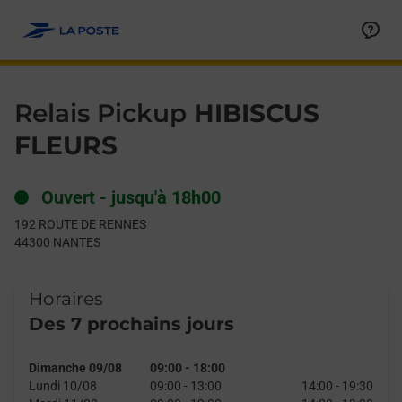
Le lien s'ouvre dans un nouvel onglet
Allez au contenu
Day of the Week
Get directions to Relais Pickup at 192 ROUTE DE RENNES NAN
Hours
Relais Pickup
HIBISCUS
FLEURS
Ouvert
-
jusqu'à
18h00
192 ROUTE DE RENNES
44300
NANTES
Horaires
Des 7 prochains jours
Dimanche 09/08
09:00
-
18:00
Lundi 10/08
09:00
-
13:00
14:00
-
19:30