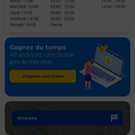
Mardi 11/08
09:00
-
13:00
14:00
-
19:30
Mercredi 12/08
09:00
-
13:00
14:00
-
19:30
Jeudi 13/08
09:00
-
20:00
Vendredi 14/08
09:00
-
20:00
Samedi 15/08
Fermé
Gagnez du temps
Affranchissez votre courrier
près de chez vous
J'imprime mon timbre
Itinéraire