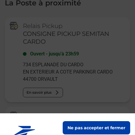
La Poste à proximité
Relais Pickup
CONSIGNE PICKUP SEMITAN
CARDO
Ouvert
-
jusqu'à
23h59
734 ESPLANADE DU CARDO
EN EXTERIEUR A COTE PARKINGR CARDO
44700
ORVAULT
En savoir plus
Relais Pickup
CONSIGNE E LECLERC ORVAULT
Ne pas accepter et fermer