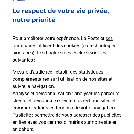
Ouvert
-
jusqu'à
23h59
Le respect de votre vie privée,
1 RUE DE LA CONRAIE
44700
ORVAULT
notre priorité
En savoir plus
Pour améliorer votre expérience, La Poste et
ses
partenaires
utilisent des cookies (ou technologies
Malin !
similaires). Les finalités des cookies sont les
suivantes :
La Poste
Mesure d’audience
: établir des statistiques
en ligne
complémentaires sur l’utilisation de nos sites et
suivre la navigation.
Ouvert 24h/24
Analyse et personnalisation
: analyser les parcours
clients et personnaliser en temps réel nos sites et
En savoir plus
communications en fonction de votre navigation.
Publicité
: permettre de vous adresser des publicités
en lien avec vos centres d’intérêts sur notre site et
Recherchez un autre point de contact
en dehors.