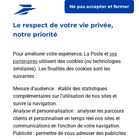
QUEENS HAIR SHOP
Ne pas accepter et fermer
Fermé
-
jusqu'à
10h00
Le respect de votre vie privée,
11 BOULEVARD GASTON SERPETTE
44000
NANTES
notre priorité
En savoir plus
Pour améliorer votre expérience, La Poste et
ses
partenaires
utilisent des cookies (ou technologies
Malin !
similaires). Les finalités des cookies sont les
suivantes :
La Poste
Mesure d’audience
: établir des statistiques
en ligne
complémentaires sur l’utilisation de nos sites et
suivre la navigation.
Ouvert 24h/24
Analyse et personnalisation
: analyser les parcours
clients et personnaliser en temps réel nos sites et
En savoir plus
communications en fonction de votre navigation.
Publicité
: permettre de vous adresser des publicités