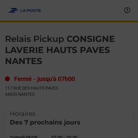
Le lien s'ouvre dans un nouvel onglet
Allez au contenu
Day of the Week
Get directions to Relais Pickup at 117 RUE DES HAUTS PAVES
Hours
Relais Pickup
CONSIGNE
LAVERIE HAUTS PAVES
NANTES
Fermé
-
jusqu'à
07h00
117 RUE DES HAUTS PAVES
44000
NANTES
Horaires
Des 7 prochains jours
Samedi 08/08
07:00
-
20:30