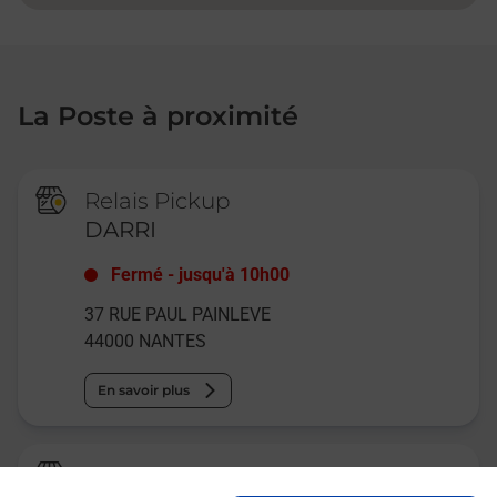
La Poste à proximité
Relais Pickup
DARRI
Fermé
-
jusqu'à
10h00
37 RUE PAUL PAINLEVE
44000
NANTES
En savoir plus
Relais Pickup