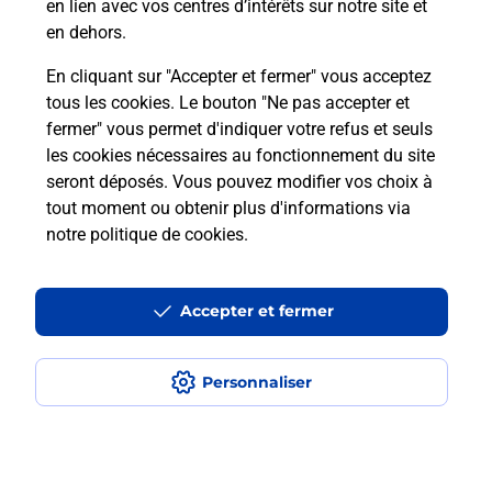
en lien avec vos centres d’intérêts sur notre site et
Recherchez un autre point de contact
en dehors.
En cliquant sur "Accepter et fermer" vous acceptez
tous les cookies. Le bouton "Ne pas accepter et
Localiser
Liste
Loire-Atlantique
NANTES
fermer" vous permet d'indiquer votre refus et seuls
CONSIGNE LAVERIE HAUTS PAVES NANTES
les cookies nécessaires au fonctionnement du site
seront déposés. Vous pouvez modifier vos choix à
tout moment ou obtenir plus d'informations via
notre politique de cookies
.
Plan du site
Accessibilité : partiellement conforme
Accepter et fermer
Conditions contractuelles
Personnaliser
Mentions légales
Données personnelles et cookies