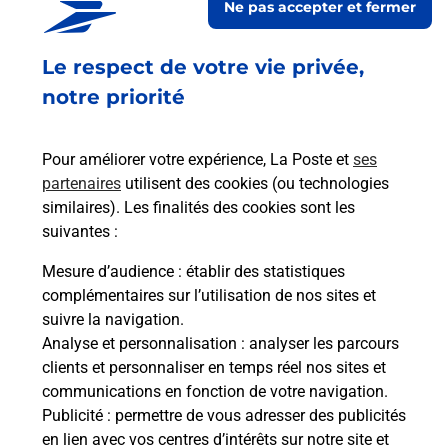
Ne pas accepter et fermer
Fermé
-
jusqu'à
09h30
Le respect de votre vie privée,
71 ROUTE DE VANNES
44100
NANTES
notre priorité
En savoir plus
Pour améliorer votre expérience, La Poste et
ses
partenaires
utilisent des cookies (ou technologies
Malin !
similaires). Les finalités des cookies sont les
suivantes :
La Poste
Mesure d’audience
: établir des statistiques
en ligne
complémentaires sur l’utilisation de nos sites et
suivre la navigation.
Ouvert 24h/24
Analyse et personnalisation
: analyser les parcours
clients et personnaliser en temps réel nos sites et
En savoir plus
communications en fonction de votre navigation.
Publicité
: permettre de vous adresser des publicités
en lien avec vos centres d’intérêts sur notre site et