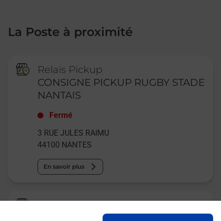
La Poste à proximité
Relais Pickup
CONSIGNE PICKUP RUGBY STADE
NANTAIS
Fermé
3 RUE JULES RAIMU
44100
NANTES
En savoir plus
La Poste
NANTES BEAUSEJOUR