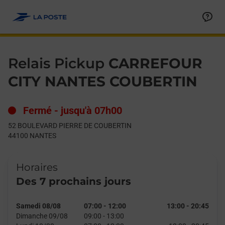
Le lien s'ouvre dans un nouvel onglet
Allez au contenu
Day of the Week
Get directions to Relais Pickup at 52 BOULEVARD PIERRE DE
Hours
Relais Pickup
CARREFOUR
CITY NANTES COUBERTIN
Fermé
-
jusqu'à
07h00
52 BOULEVARD PIERRE DE COUBERTIN
44100
NANTES
Horaires
Des 7 prochains jours
Samedi 08/08
07:00
-
12:00
13:00
-
20:45
Dimanche 09/08
09:00
-
13:00