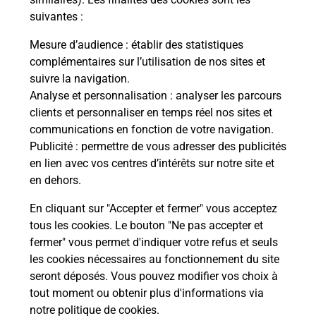
suivantes :
La Poste
Mesure d’audience
: établir des statistiques
en ligne
complémentaires sur l’utilisation de nos sites et
suivre la navigation.
Ouvert 24h/24
Analyse et personnalisation
: analyser les parcours
clients et personnaliser en temps réel nos sites et
En savoir plus
communications en fonction de votre navigation.
Publicité
: permettre de vous adresser des publicités
en lien avec vos centres d’intérêts sur notre site et
Recherchez un autre point de contact
en dehors.
En cliquant sur "Accepter et fermer" vous acceptez
tous les cookies. Le bouton "Ne pas accepter et
Localiser
Liste
Loire-Atlantique
MONTBERT
fermer" vous permet d'indiquer votre refus et seuls
CONSIGNE PARC ACTIVITE MONTBERT
les cookies nécessaires au fonctionnement du site
seront déposés. Vous pouvez modifier vos choix à
tout moment ou obtenir plus d'informations via
notre politique de cookies
.