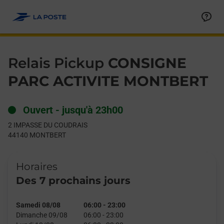
Le lien s'ouvre dans un nouvel onglet
Allez au contenu
Day of the Week
Get directions to Relais Pickup at 2 IMPASSE DU COUDRAIS M
Hours
Relais Pickup
CONSIGNE
PARC ACTIVITE MONTBERT
Ouvert
-
jusqu'à
23h00
2 IMPASSE DU COUDRAIS
44140
MONTBERT
Horaires
Des 7 prochains jours
Samedi 08/08
06:00
-
23:00
Dimanche 09/08
06:00
-
23:00